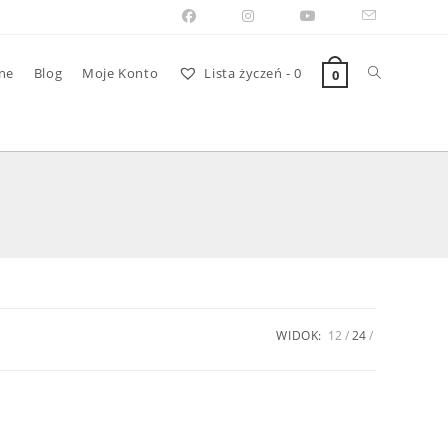
Toggle
ne
Blog
Moje Konto
Lista życzeń -
0
0
website
search
WIDOK:
12
24