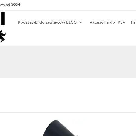
awa od
399zł
Podstawki do zestawów LEGO
Akcesoria do IKEA
In