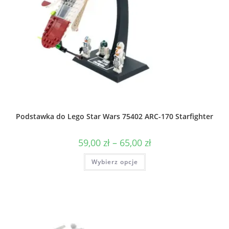
Podstawka do Lego Star Wars 75402 ARC-170 Starfighter
Zakres
59,00
zł
–
65,00
zł
cen:
od
Ten
Wybierz opcje
59,00 zł
produkt
do
ma
65,00 zł
wiele
wariantów.
Opcje
można
wybrać
na
stronie
produktu