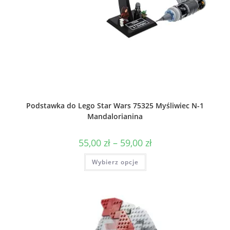
Podstawka do Lego Star Wars 75325 Myśliwiec N-1
Mandalorianina
Zakres
55,00
zł
–
59,00
zł
cen:
od
Ten
Wybierz opcje
55,00 zł
produkt
do
ma
59,00 zł
wiele
wariantów.
Opcje
można
wybrać
na
stronie
produktu