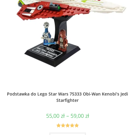
Podstawka do Lego Star Wars 75333 Obi-Wan Kenobi’s Jedi
Starfighter
Zakres
55,00
zł
–
59,00
zł
cen:
od
55,00 zł
do
Oceniono
Ten