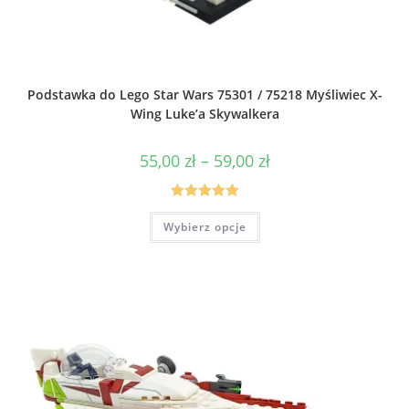
Podstawka do Lego Star Wars 75301 / 75218 Myśliwiec X-
Wing Luke’a Skywalkera
Zakres
55,00
zł
–
59,00
zł
cen:
od
55,00 zł
do
Oceniono
Ten
59,00 zł
Wybierz opcje
produkt
5.00
na 5
ma
wiele
wariantów.
Opcje
można
wybrać
na
stronie
produktu