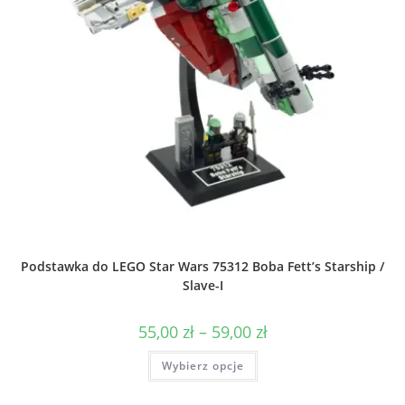
Podstawka do LEGO Star Wars 75312 Boba Fett’s Starship /
Slave-I
Zakres
55,00
zł
–
59,00
zł
cen:
od
Ten
Wybierz opcje
55,00 zł
produkt
do
ma
59,00 zł
wiele