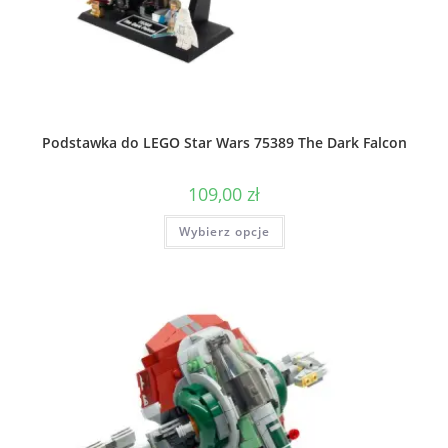
Podstawka do LEGO Star Wars 75389 The Dark Falcon
109,00
zł
Ten
Wybierz opcje
produkt
ma
wiele
wariantów.
Opcje
można
wybrać
na
stronie
produktu