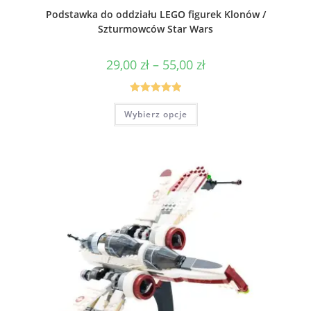
Podstawka do oddziału LEGO figurek Klonów /
Szturmowców Star Wars
Zakres
29,00
zł
–
55,00
zł
cen:
od
29,00 zł
do
Oceniono
Ten
55,00 zł
Wybierz opcje
produkt
5.00
na 5
ma
wiele
wariantów.
Opcje
można
wybrać
na
stronie
produktu