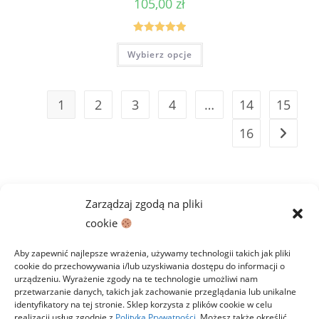
105,00
zł
Oceniono
Ten
Wybierz opcje
produkt
5.00
na 5
ma
wiele
wariantów.
Opcje
1
2
3
4
…
14
15
można
wybrać
na
16
stronie
produktu
Zarządzaj zgodą na pliki
cookie
Aby zapewnić najlepsze wrażenia, używamy technologii takich jak pliki
cookie do przechowywania i/lub uzyskiwania dostępu do informacji o
urządzeniu. Wyrażenie zgody na te technologie umożliwi nam
przetwarzanie danych, takich jak zachowanie przeglądania lub unikalne
identyfikatory na tej stronie. Sklep korzysta z plików cookie w celu
realizacji usług zgodnie z
Polityką Prywatności
. Możesz także określić