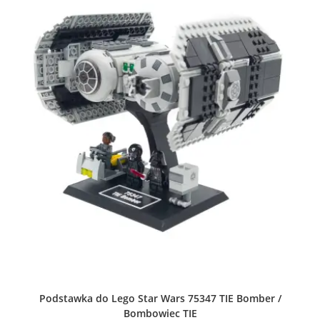
na
stronie
produktu
Podstawka do Lego Star Wars 75347 TIE Bomber /
Bombowiec TIE