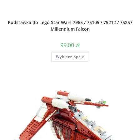
Podstawka do Lego Star Wars 7965 / 75105 / 75212 / 75257
Millennium Falcon
99,00
zł
Ten
Wybierz opcje
produkt
ma
wiele
wariantów.
Opcje
można
wybrać
na
stronie
produktu