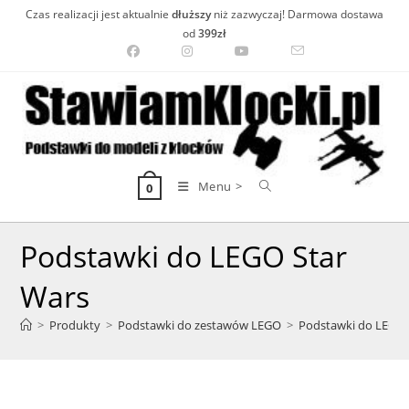
Skip
Czas realizacji jest aktualnie
dłuższy
niż zazwyczaj! Darmowa dostawa
to
od
399zł
content
Menu >
0
Podstawki do LEGO Star
Wars
>
Produkty
>
Podstawki do zestawów LEGO
>
Podstawki do LEGO 