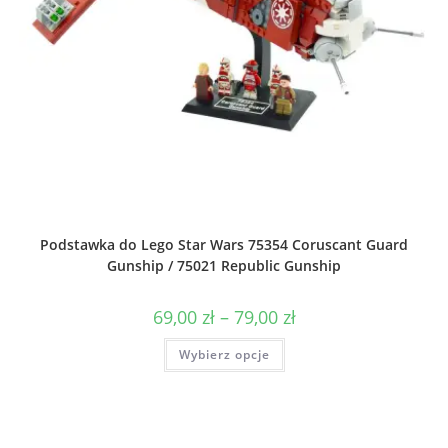
Podstawka do Lego Star Wars 75354 Coruscant Guard
Gunship / 75021 Republic Gunship
Zakres
69,00
zł
–
79,00
zł
cen:
od
Ten
Wybierz opcje
69,00 zł
produkt
do
ma
79,00 zł
wiele
wariantów.
Opcje
można
wybrać