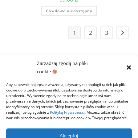
Chwilowo niedostępny
1
2
3
Zarządzaj zgodą na pliki
cookie
Aby zapewnić najlepsze wrażenia, używamy technologii takich jak pliki
cookie do przechowywania i/lub uzyskiwania dostępu do informacji o
urządzeniu. Wyrażenie zgody na te technologie umożliwi nam
przetwarzanie danych, takich jak zachowanie przeglądania lub unikalne
identyfikatory na tej stronie. Sklep korzysta z plików cookie w celu
realizacji usług zgodnie z
Polityką Prywatności
. Możesz także określić
warunki przechowywania lub dostępu do cookie w Twojej przeglądarce.
Polityka prywatności
Regulamin
Zwroty
Dostawa i płatności
Kontakt
Akceptuj