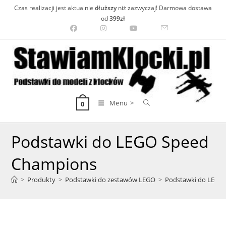
Skip
Czas realizacji jest aktualnie
dłuższy
niż zazwyczaj! Darmowa dostawa
to
od
399zł
content
Menu >
0
Podstawki do LEGO Speed
Champions
>
Produkty
>
Podstawki do zestawów LEGO
>
Podstawki do LEGO