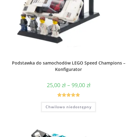
Podstawka do samochodów LEGO Speed Champions –
Konfigurator
Zakres
25,00
zł
–
99,00
zł
cen:
od
25,00 zł
do
Oceniono
Ten
99,00 zł
Chwilowo niedostępny
produkt
5.00
na 5
ma
wiele
wariantów.
Opcje
można
wybrać