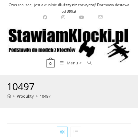
Skip
Czas realizacji jest aktualnie
dłuższy
niż zazwyczaj! Darmowa dostawa
to
od
399zł
content
Menu >
0
10497
>
Produkty
>
10497