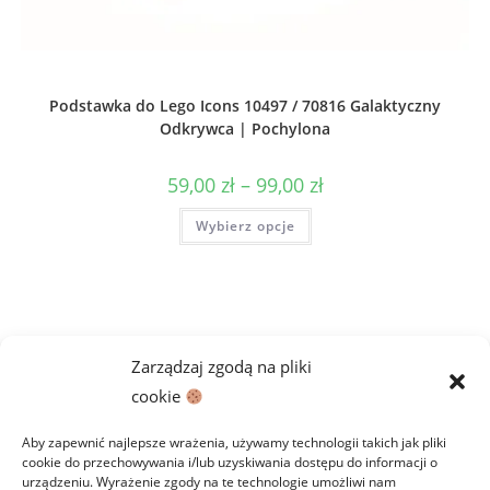
Podstawka do Lego Icons 10497 / 70816 Galaktyczny
Odkrywca | Pochylona
Zakres
59,00
zł
–
99,00
zł
cen:
od
Ten
Wybierz opcje
59,00 zł
produkt
do
ma
99,00 zł
wiele
wariantów.
Opcje
można
wybrać
na
stronie
Zarządzaj zgodą na pliki
produktu
cookie
Aby zapewnić najlepsze wrażenia, używamy technologii takich jak pliki
cookie do przechowywania i/lub uzyskiwania dostępu do informacji o
urządzeniu. Wyrażenie zgody na te technologie umożliwi nam