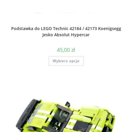
Podstawka do LEGO Technic 42184 / 42173 Koenigsegg
Jesko Absolut Hypercar
45,00
zł
Ten
Wybierz opcje
produkt
ma
wiele
wariantów.
Opcje
można
wybrać
na
stronie
produktu