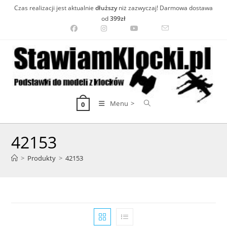
Skip
Czas realizacji jest aktualnie
dłuższy
niż zazwyczaj! Darmowa dostawa
to
od
399zł
content
Menu >
0
42153
>
Produkty
>
42153