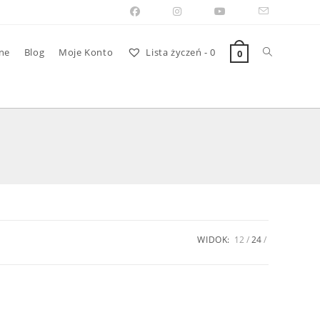
Toggle
ne
Blog
Moje Konto
Lista życzeń -
0
0
website
search
WIDOK:
12
24