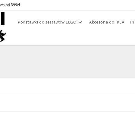
awa od
399zł
Podstawki do zestawów LEGO
Akcesoria do IKEA
In