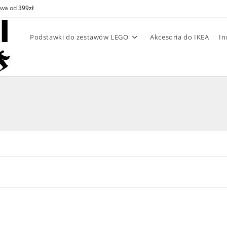
awa od
399zł
Podstawki do zestawów LEGO
Akcesoria do IKEA
In