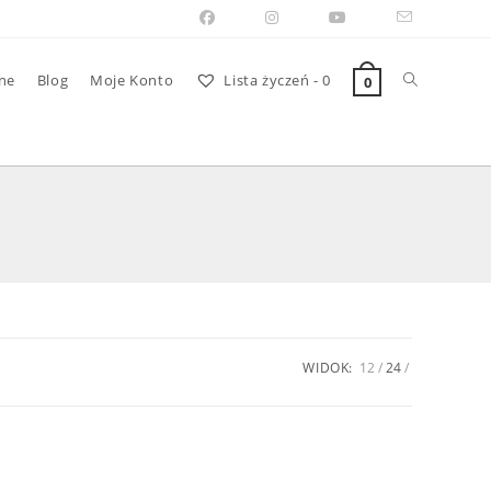
Toggle
ne
Blog
Moje Konto
Lista życzeń -
0
0
website
search
WIDOK:
12
24