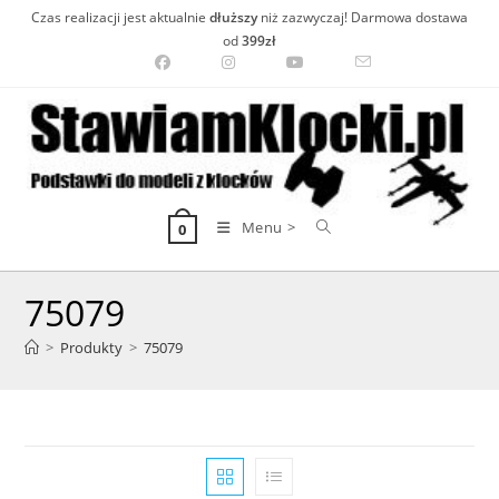
Skip
Czas realizacji jest aktualnie
dłuższy
niż zazwyczaj! Darmowa dostawa
to
od
399zł
content
Menu >
0
75079
>
Produkty
>
75079