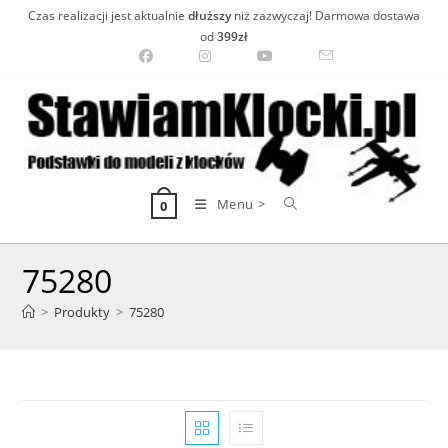
Skip
Czas realizacji jest aktualnie
dłuższy
niż zazwyczaj! Darmowa dostawa
to
od
399zł
content
Menu >
0
75280
>
Produkty
>
75280