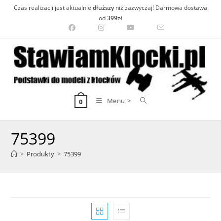
Skip
Czas realizacji jest aktualnie
dłuższy
niż zazwyczaj! Darmowa dostawa
to
od
399zł
content
Menu >
0
75399
>
Produkty
>
75399