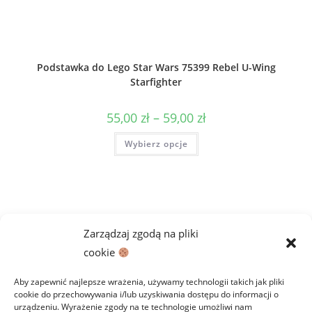
Podstawka do Lego Star Wars 75399 Rebel U-Wing
Starfighter
Zakres
55,00
zł
–
59,00
zł
cen:
od
Ten
Wybierz opcje
55,00 zł
produkt
do
ma
59,00 zł
wiele
wariantów.
Opcje
można
wybrać
na
stronie
Zarządzaj zgodą na pliki
produktu
cookie
Aby zapewnić najlepsze wrażenia, używamy technologii takich jak pliki
cookie do przechowywania i/lub uzyskiwania dostępu do informacji o
urządzeniu. Wyrażenie zgody na te technologie umożliwi nam