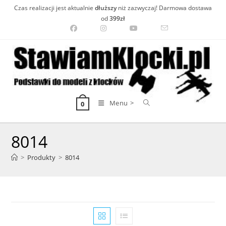
Skip
Czas realizacji jest aktualnie
dłuższy
niż zazwyczaj! Darmowa dostawa
to
od
399zł
content
Menu >
0
8014
>
Produkty
>
8014