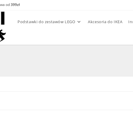
awa od
399zł
Podstawki do zestawów LEGO
Akcesoria do IKEA
In