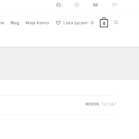
Toggle
ne
Blog
Moje Konto
Lista życzeń -
0
0
website
search
WIDOK:
12
24