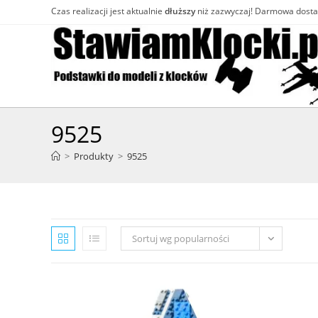
Skip
Czas realizacji jest aktualnie
dłuższy
niż zazwyczaj! Darmowa dost
to
content
9525
>
Produkty
>
9525
Sortuj wg popularności