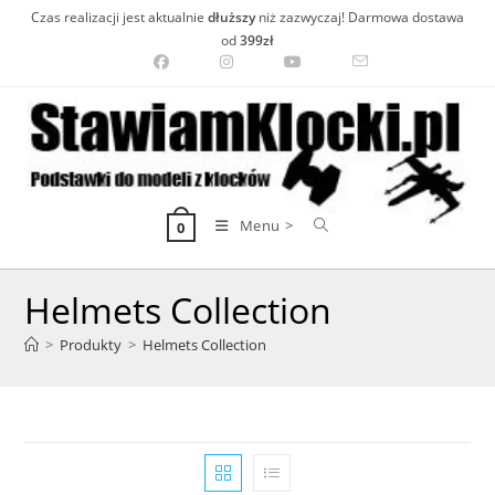
Skip
Czas realizacji jest aktualnie
dłuższy
niż zazwyczaj! Darmowa dostawa
to
od
399zł
content
Menu >
0
Helmets Collection
>
Produkty
>
Helmets Collection