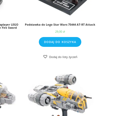
splayer LEGO
Podstawka do Lego Star Wars 75444 AT-RT Attack
e Fire Sword
29,00
zł
res
DODAJ DO KOSZYKA
0 zł
Dodaj do listy życzeń
0 zł