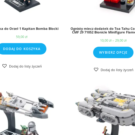
a do Orzeł 1 Kapitan Bomba Blocki
Ognisty miecz dodatek do Toa Tahu Co
CMF 29 71052 Bionicle Minifigure Flam
59,00
zł
10,00
zł
–
29,00
zł
Zak
cen:
DODAJ DO KOSZYKA
WYBIERZ OPCJE
od
10,0
Dodaj do listy życzeń
Dodaj do listy życzeń
do
29,0