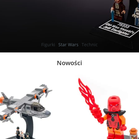
Figurki
Star Wars
Technic
Nowości