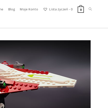
Toggle
ne
Blog
Moje Konto
Lista życzeń -
0
0
website
search