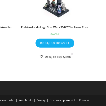
 Anzellan
Podstawka do Lego Star Wars 75447 The Razor Crest
59,00
zł
res
DODAJ DO KOSZYKA
0 zł
1
Dodaj do listy życzeń
0 zł
prywatności
Regulamin
Zwroty
Dostawa i płatności
Kontakt