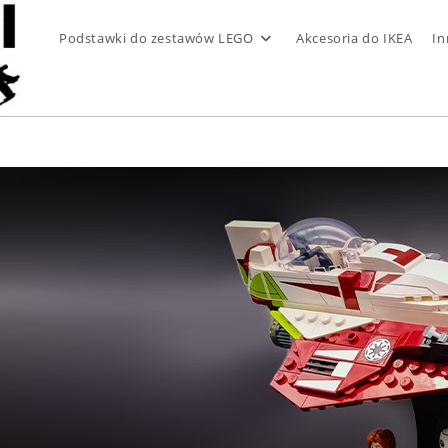
Podstawki do zestawów LEGO
Akcesoria do IKEA
In