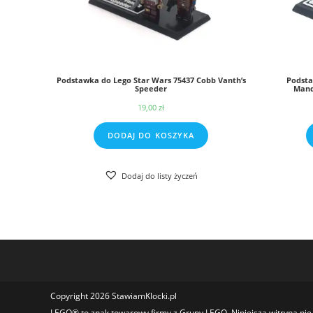
Podstawka do Lego Star Wars 75437 Cobb Vanth’s
Podsta
Speeder
Mand
19,00
zł
DODAJ DO KOSZYKA
Dodaj do listy życzeń
Copyright 2026 StawiamKlocki.pl
LEGO® to znak towarowy firmy z Grupy LEGO. Niniejsza witryna ni