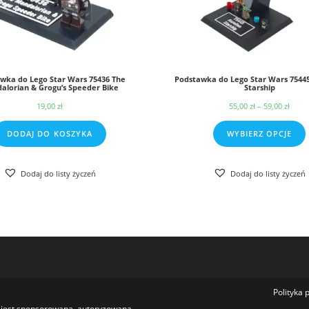
wka do Lego Star Wars 75436 The
Podstawka do Lego Star Wars 75445
alorian & Grogu’s Speeder Bike
Starship
19,00
zł
55,00
zł
–
59,00
zł
Zak
cen:
DODAJ DO KOSZYKA
WYBIERZ OPCJE
od
55,0
Dodaj do listy życzeń
Dodaj do listy życzeń
do
59,0
Polityka 
e jest sponsorowana, autoryzowana