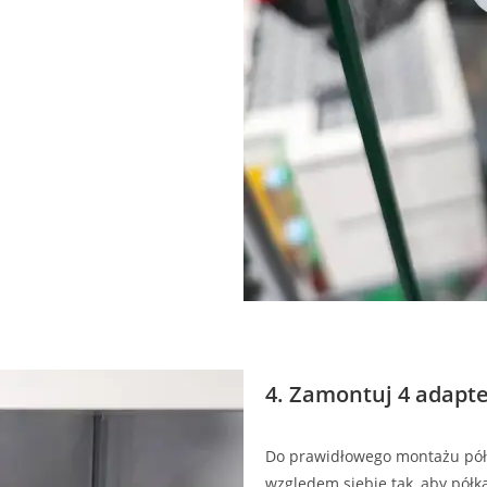
4. Zamontuj 4 adapt
Do prawidłowego montażu półk
względem siebie tak, aby półk