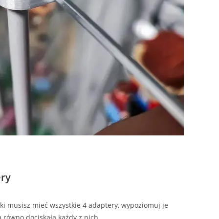
ery
i musisz mieć wszystkie 4 adaptery, wypoziomuj je
a równo dociskała każdy z nich