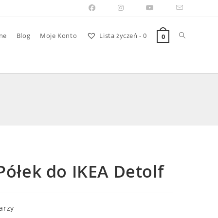
Toggle
ne
Blog
Moje Konto
Lista życzeń -
0
0
website
search
ółek do IKEA Detolf
arzy