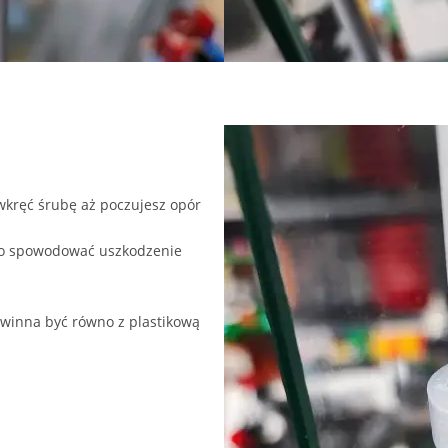
kręć śrubę aż poczujesz opór
 to spowodować uszkodzenie
owinna być równo z plastikową