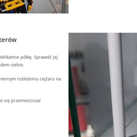
pterów
elikatnie półkę. Sprawdź jej
ędem siebie.
miernym rozłożeniu ciężaru na
ie się przemieszczać