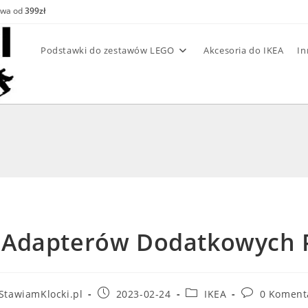
awa od
399zł
Podstawki do zestawów LEGO
Akcesoria do IKEA
In
 Adapterów Dodatkowych P
t
Post
Post
Post
StawiamKlocki.pl
2023-02-24
IKEA
0 Koment
hor:
published:
category:
comments: