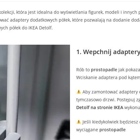
lekcji, która jest idealna do wyświetlania figurek, modeli i innych
sować adaptery dodatkowych półek, które pozwalają na dodanie d
ych półek do IKEA Detolf.
1. Wepchnij adapter
Rób to
prostopadle
jak pokaz
Wciskanie adaptera pod kąte
Aby zamontować adaptery o
tymczasowo drzwi. Postępuj zg
Detolf na stronie IKEA
wykonuj
Jeśli kiedykolwiek będzies
wyciągane
prostopadle