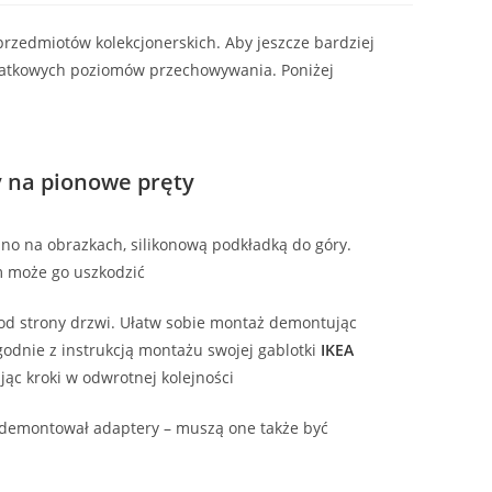
 przedmiotów kolekcjonerskich. Aby jeszcze bardziej
odatkowych poziomów przechowywania. Poniżej
y na pionowe pręty
ano na obrazkach, silikonową podkładką do góry.
m może go uszkodzić
d strony drzwi. Ułatw sobie montaż demontując
odnie z instrukcją montażu swojej gablotki
IKEA
ąc kroki w odwrotnej kolejności
z demontował adaptery – muszą one także być