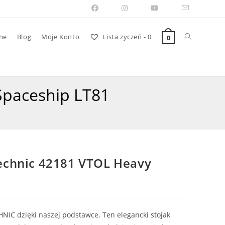
Toggle
ne
Blog
Moje Konto
Lista życzeń -
0
0
website
Spaceship LT81
search
echnic 42181 VTOL Heavy
IC dzięki naszej podstawce. Ten elegancki stojak