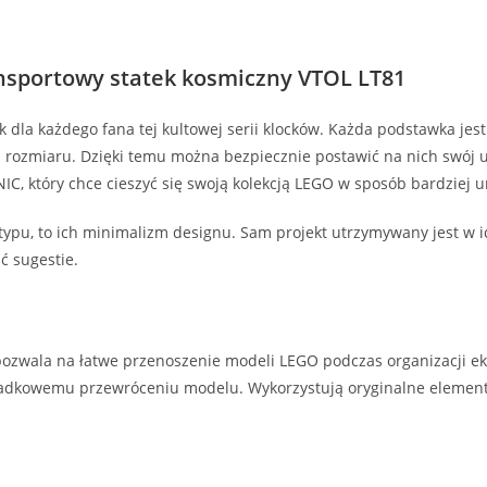
nsportowy statek kosmiczny VTOL LT81
dla każdego fana tej kultowej serii klocków. Każda podstawka je
i rozmiaru. Dzięki temu można bezpiecznie postawić na nich swój u
IC, który chce cieszyć się swoją kolekcją LEGO w sposób bardziej u
 typu, to ich minimalizm designu. Sam projekt utrzymywany jest w
ć sugestie.
ozwala na łatwe przenoszenie modeli LEGO podczas organizacji eksp
ypadkowemu przewróceniu modelu. Wykorzystują oryginalne element