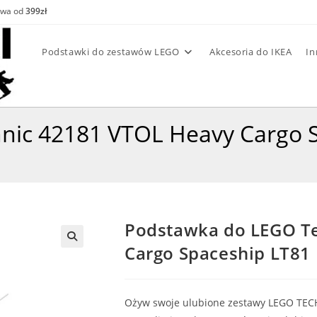
awa od
399zł
Podstawki do zestawów LEGO
Akcesoria do IKEA
In
nic 42181 VTOL Heavy Cargo 
Podstawka do LEGO T
Cargo Spaceship LT81
Ożyw swoje ulubione zestawy LEGO TECHN