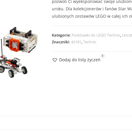
pozwoli Ci wyeksponować swoje ulubion
uroku. Dla kolekcjonerów i fanów Star W
ulubionych zestawów LEGO w całej ich ok
Kategorie:
Podstawki do LEGO Technic
,
Uncat
Znaczniki:
42181
,
Technic
1
Dodaj do listy życzeń