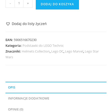
ilość
-
+
DODAJ DO KOSZYKA
Uchwyt
Ścienny
do
Dodaj do listy życzeń
CaDA
Mazda
RX-
EAN:
5906516670230
7
Kategoria:
Podstawki do LEGO Technic
Znaczniki:
Helmets Collection
,
Lego DC
,
Lego Marvel
,
Lego Star
RC
Wars
C61502W
OPIS
INFORMACJE DODATKOWE
OPINIE (0)