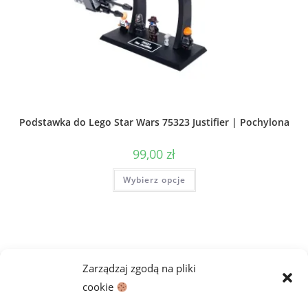
Podstawka do Lego Star Wars 75323 Justifier | Pochylona
99,00
zł
Ten
Wybierz opcje
produkt
ma
wiele
wariantów.
Opcje
można
wybrać
na
stronie
Zarządzaj zgodą na pliki
produktu
cookie