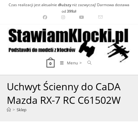
Skip
Czas realizacji jest aktualnie
dłuższy
niż zazwyczaj! Darmowa dostawa
to
od
399zł
content
Menu >
0
Uchwyt Ścienny do CaDA
Mazda RX-7 RC C61502W
>
Sklep