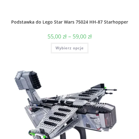
Podstawka do Lego Star Wars 75024 HH-87 Starhopper
Zakres
55,00
zł
–
59,00
zł
cen:
od
Ten
Wybierz opcje
55,00 zł
produkt
do
ma
59,00 zł
wiele
wariantów.
Opcje
można
wybrać
na
stronie
produktu