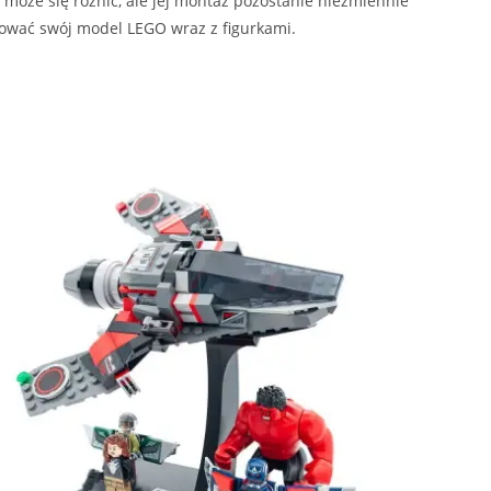
może się różnić, ale jej montaż pozostanie niezmiennie
ować swój model LEGO wraz z figurkami.