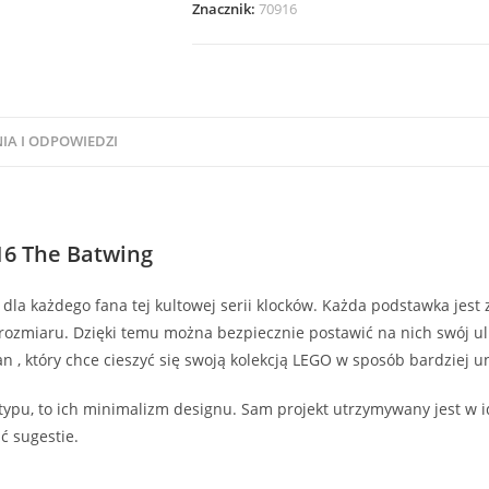
The
Znacznik:
70916
Batwing
IA I ODPOWIEDZI
16 The Batwing
la każdego fana tej kultowej serii klocków. Każda podstawka jes
 rozmiaru. Dzięki temu można bezpiecznie postawić na nich swój ul
n , który chce cieszyć się swoją kolekcją LEGO w sposób bardziej u
 typu, to ich minimalizm designu. Sam projekt utrzymywany jest w
ć sugestie.