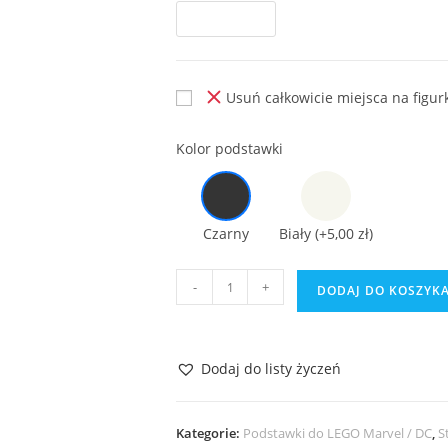
Usuń całkowicie miejsca na figur
Kolor podstawki
Czarny
Biały
(+5,00 zł)
ilość
-
+
DODAJ DO KOSZYK
Podstawka
do
Lego
Dodaj do listy życzeń
Batman
Movie
70916
Kategorie:
Podstawki do LEGO Marvel / DC
,
S