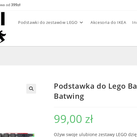
awa od
399zł
Podstawki do zestawów LEGO
Akcesoria do IKEA
In
Podstawka do Lego B
Batwing
99,00
zł
Ożyw swoje ulubione zestawy LEGO dzięki