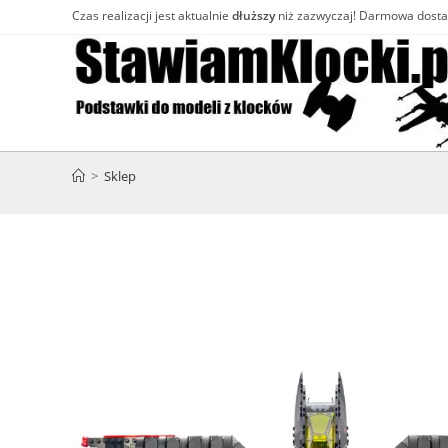
Skip
Czas realizacji jest aktualnie
dłuższy
niż zazwyczaj! Darmowa dost
to
content
>
Sklep