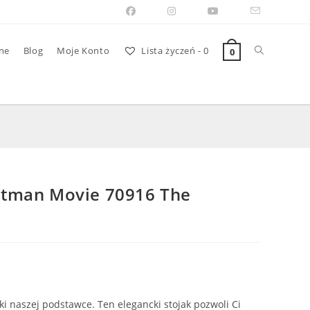
Toggle
ne
Blog
Moje Konto
Lista życzeń -
0
0
website
search
atman Movie 70916 The
 naszej podstawce. Ten elegancki stojak pozwoli Ci