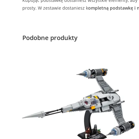
Kupując podstawkę dostaniesz wszystkie elementy, aby 
prosty. W zestawie dostaniesz k
ompletną podstawkę i n
Podobne produkty