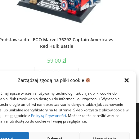
Podstawka do LEGO Marvel 76292 Captain America vs.
Red Hulk Battle
59,00
zł
Dodaj do koszyka
Zarządzaj zgodą na pliki cookie
 najlepsze wrażenia, używamy technologii takich jak pliki cookie do
nia i/lub uzyskiwania dostępu do informacji o urządzeniu. Wyrażenie
 technologie umożliwi nam przetwarzanie danych, takich jak zachowanie
 lub unikalne identyfikatory na tej stronie. Sklep korzysta z plików cookie w
cji usług zgodnie z
Polityką Prywatności
. Możesz także określić warunki
nia lub dostępu do cookie w Twojej przeglądarce.
prywatności
Regulamin
Zwroty
Dostawa i płatności
Kontakt
ceptuj
Odrzuć
Ustawienia