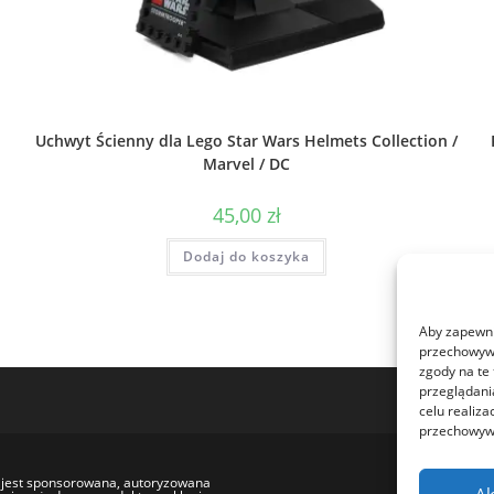
Uchwyt Ścienny dla Lego Star Wars Helmets Collection /
Marvel / DC
45,00
zł
Dodaj do koszyka
Aby zapewnić
przechowywa
zgody na te
przeglądania
celu realiza
przechowywa
Polityka 
e jest sponsorowana, autoryzowana
Ak