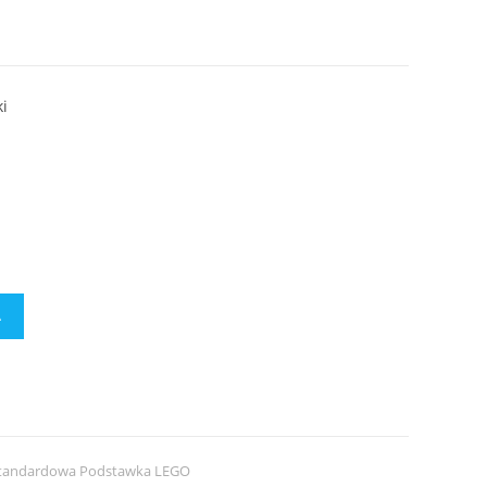
ki
A
tandardowa Podstawka LEGO