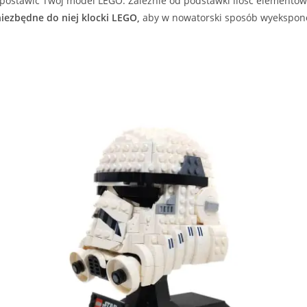
postawić Twój model LEGO. Zależnie od podstawki ilość elementów 
iezbędne do niej klocki LEGO,
aby w nowatorski sposób wyekspon