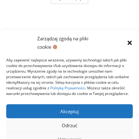
do
ma
59,00 zł
wiele
wariantów.
Opcje
można
wybrać
na
stronie
Zarządzaj zgodą na pliki
produktu
cookie
Aby zapewnić najlepsze wrażenia, używamy technologii takich jak pliki
cookie do przechowywania i/lub uzyskiwania dostępu do informacji o
urządzeniu. Wyrażenie zgody na te technologie umożliwi nam
przetwarzanie danych, takich jak zachowanie przeglądania lub unikalne
identyfikatory na tej stronie. Sklep korzysta z plików cookie w celu
realizacji usług zgodnie z
Polityką Prywatności
. Możesz także określić
warunki przechowywania lub dostępu do cookie w Twojej przeglądarce.
Polityka prywatności
Regulamin
Zwroty
Dostawa i płatności
Kontakt
Akceptuj
Copyright 2026 StawiamKlocki.pl
Odrzuć
LEGO® to znak towarowy firmy z Grupy LEGO. Niniejsza witryna nie jest
sponsorowana, autoryzowana ani wspierana przez Grupę LEGO. Grupa
LEGO nie produkuje, nie wspiera żadnego produktu w sklepie, ani