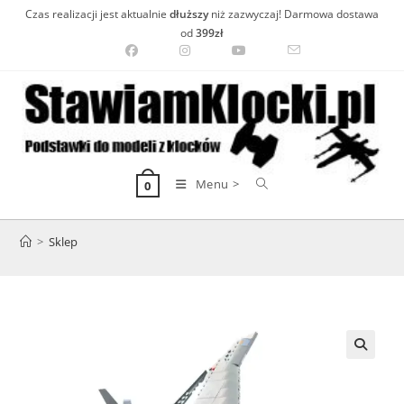
Skip
Czas realizacji jest aktualnie
dłuższy
niż zazwyczaj! Darmowa dostawa
to
od
399zł
content
Menu >
0
>
Sklep