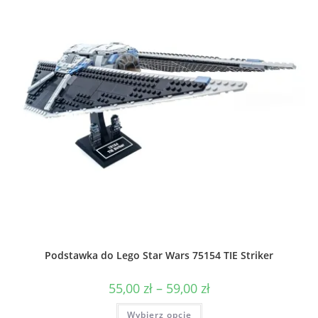
Podstawka do Lego Star Wars 75154 TIE Striker
Zakres
55,00
zł
–
59,00
zł
cen:
od
Ten
Wybierz opcje
55,00 zł
produkt