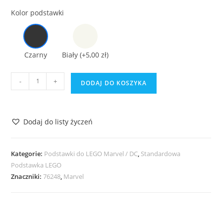
Kolor podstawki
Czarny
Biały
(+5,00 zł)
ilość
-
+
DODAJ DO KOSZYKA
Podstawka
do
LEGO
Dodaj do listy życzeń
Marvel
76248
The
Kategorie:
Podstawki do LEGO Marvel / DC
,
Standardowa
Avengers
Podstawka LEGO
Znaczniki:
76248
,
Marvel
Quinjet