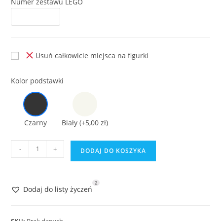
Numer zestawu LEGO
Usuń całkowicie miejsca na figurki
Kolor podstawki
Czarny
Biały
(+5,00 zł)
ilość
-
+
DODAJ DO KOSZYKA
Podstawka
do
LEGO
2
Dodaj do listy życzeń
Star
Wars
75135
SKU:
Brak danych