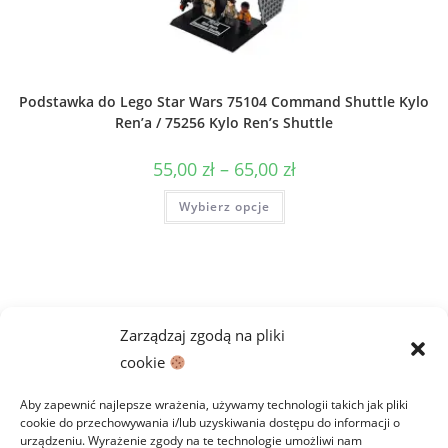
Podstawka do Lego Star Wars 75104 Command Shuttle Kylo
Ren’a / 75256 Kylo Ren’s Shuttle
Zakres
55,00
zł
–
65,00
zł
cen:
od
Ten
Wybierz opcje
55,00 zł
produkt
do
ma
65,00 zł
wiele
wariantów.
Opcje
można
wybrać
na
stronie
Zarządzaj zgodą na pliki
produktu
cookie
Aby zapewnić najlepsze wrażenia, używamy technologii takich jak pliki
cookie do przechowywania i/lub uzyskiwania dostępu do informacji o
urządzeniu. Wyrażenie zgody na te technologie umożliwi nam