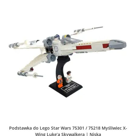
Opcje
można
wybrać
na
stronie
produktu
Podstawka do Lego Star Wars 75301 / 75218 Myśliwiec X-
Wing Luke’a Skywalkera | Niska