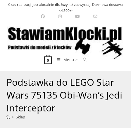
Skip
Czas realizacji jest aktualnie
dłuższy
niż zazwyczaj! Darmowa dostawa
to
od
399zł
content
Menu >
0
Podstawka do LEGO Star
Wars 75135 Obi-Wan’s Jedi
Interceptor
>
Sklep