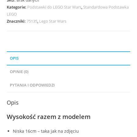
Obi-
Kategorie:
Podstawki do LEGO Star Wars
,
Standardowa Podstawka
LEGO
Wan's
Znaczniki:
75135
,
Lego Star Wars
Jedi
Interceptor
OPIS
OPINIE (0)
PYTANIA I ODPOWIEDZI
Opis
Wysokość razem z modelem
Niska 16cm – taka jak na zdjęciu