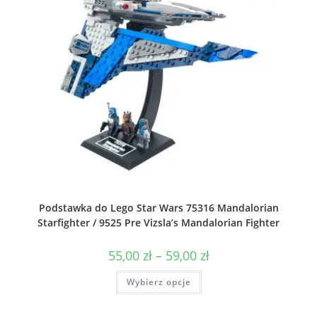
Podstawka do Lego Star Wars 75316 Mandalorian
Starfighter / 9525 Pre Vizsla’s Mandalorian Fighter
Zakres
55,00
zł
–
59,00
zł
cen:
od
Ten
Wybierz opcje
55,00 zł
produkt
do
ma
59,00 zł
wiele
wariantów.