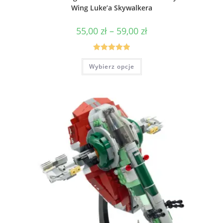
Wing Luke’a Skywalkera
Zakres
55,00
zł
–
59,00
zł
cen:
od
55,00 zł
do
Oceniono
Ten
59,00 zł
Wybierz opcje
produkt
5.00
na 5
ma
wiele
wariantów.
Opcje
można
wybrać
na
stronie
produktu