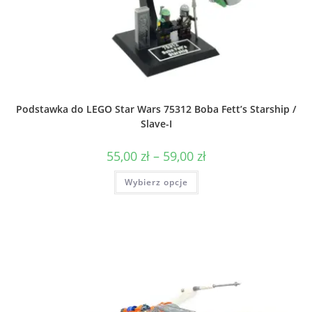
Podstawka do LEGO Star Wars 75312 Boba Fett’s Starship /
Slave-I
Zakres
55,00
zł
–
59,00
zł
cen:
od
Ten
Wybierz opcje
55,00 zł
produkt
do
ma
59,00 zł
wiele
wariantów.
Opcje
można
wybrać
na
stronie
produktu