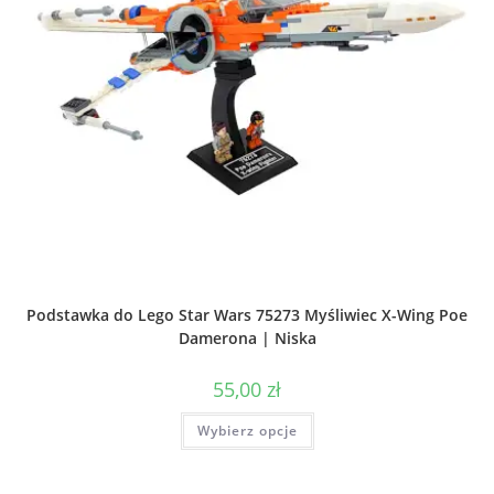
Podstawka do Lego Star Wars 75273 Myśliwiec X-Wing Poe
Damerona | Niska
55,00
zł
Ten
Wybierz opcje
produkt
ma
wiele
wariantów.