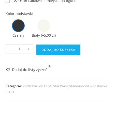
Usuń całkowicie miejsca na figurki
Kolor podstawki
Czarny
Biały
(+5,00 zł)
ilość
-
+
DODAJ DO KOSZYKA
Podstawka
do
Lego
2
Dodaj do listy życzeń
Star
Wars
75209
Kategorie:
Podstawki do LEGO Star Wars
,
Standardowa Podstawka
Han
LEGO
Solo's
Landspeeder