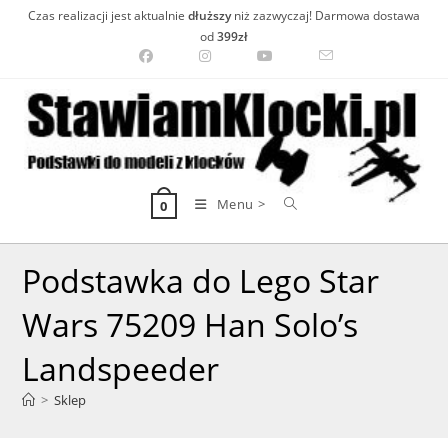
Skip
Czas realizacji jest aktualnie
dłuższy
niż zazwyczaj! Darmowa dostawa
to
od
399zł
content
Menu >
0
Podstawka do Lego Star
Wars 75209 Han Solo’s
Landspeeder
>
Sklep