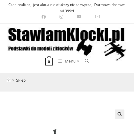
Skip
Czas realizacji jest aktualnie
dłuższy
niż zazwyczaj! Darmowa dostawa
to
od
399zł
content
Menu >
0
>
Sklep