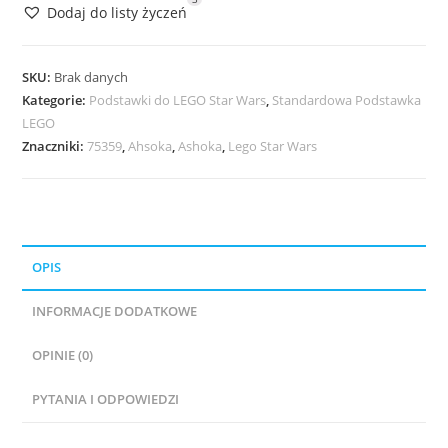
Dodaj do listy życzeń
Star
Wars
75359
SKU:
Brak danych
332nd
Kategorie:
Podstawki do LEGO Star Wars
,
Standardowa Podstawka
LEGO
Ahsoka's
Znaczniki:
75359
,
Ahsoka
,
Ashoka
,
Lego Star Wars
Clone
Trooper
Battle
Pack
OPIS
INFORMACJE DODATKOWE
OPINIE (0)
PYTANIA I ODPOWIEDZI