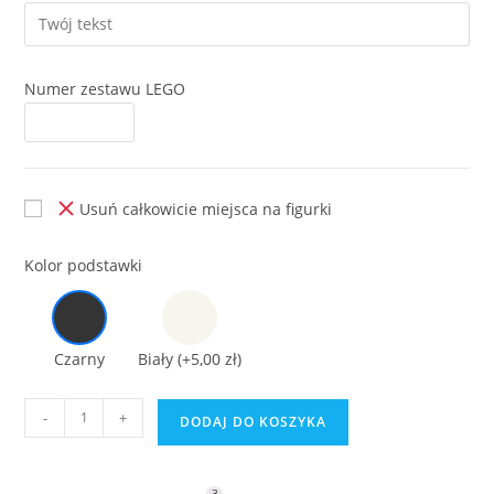
Numer zestawu LEGO
Usuń całkowicie miejsca na figurki
Kolor podstawki
Czarny
Biały
(+5,00 zł)
ilość
-
+
DODAJ DO KOSZYKA
Podstawka
do
Lego
3