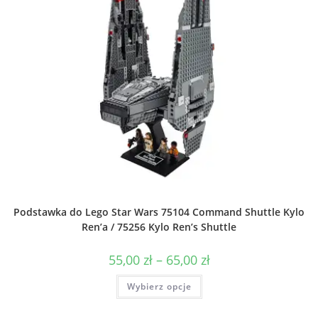
Podstawka do Lego Star Wars 75104 Command Shuttle Kylo
Ren’a / 75256 Kylo Ren’s Shuttle
Zakres
55,00
zł
–
65,00
zł
cen:
od
Ten
Wybierz opcje
55,00 zł
produkt
do
ma
65,00 zł
wiele