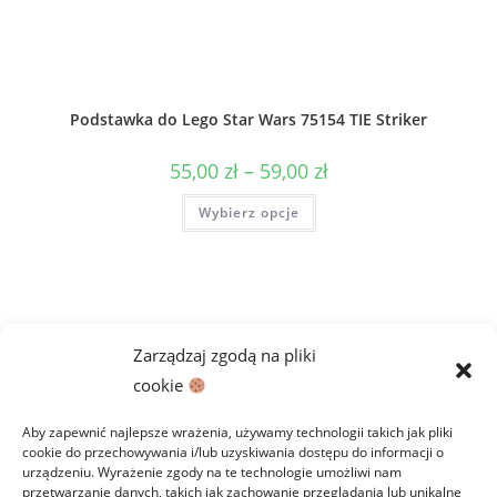
Podstawka do Lego Star Wars 75154 TIE Striker
Zakres
55,00
zł
–
59,00
zł
cen:
od
Ten
Wybierz opcje
55,00 zł
produkt
do
ma
59,00 zł
wiele
wariantów.
Opcje
można
wybrać
na
stronie
Zarządzaj zgodą na pliki
produktu
cookie
Aby zapewnić najlepsze wrażenia, używamy technologii takich jak pliki
cookie do przechowywania i/lub uzyskiwania dostępu do informacji o
urządzeniu. Wyrażenie zgody na te technologie umożliwi nam
przetwarzanie danych, takich jak zachowanie przeglądania lub unikalne