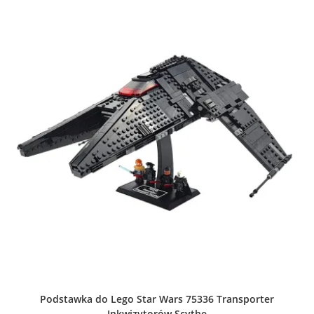
wariantów.
Opcje
można
wybrać
na
stronie
produktu
Podstawka do Lego Star Wars 75336 Transporter
Inkwizytorów Scythe