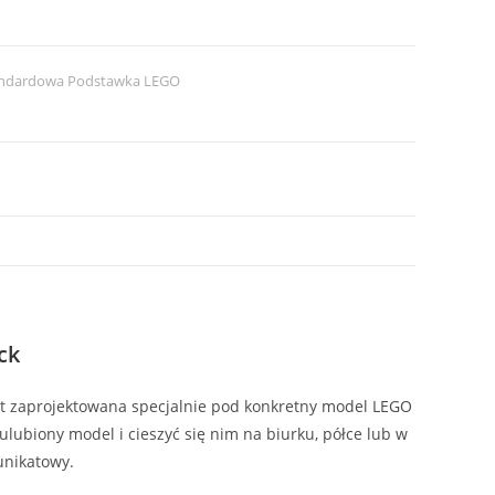
ndardowa Podstawka LEGO
ck
est zaprojektowana specjalnie pod konkretny model LEGO
ulubiony model i cieszyć się nim na biurku, półce lub w
unikatowy.