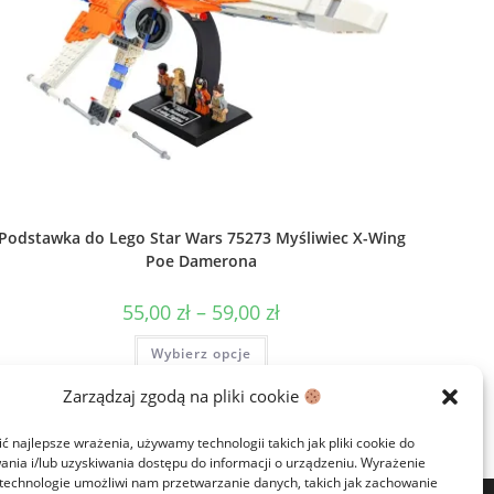
Podstawka do Lego Star Wars 75273 Myśliwiec X-Wing
Poe Damerona
Zakres
55,00
zł
–
59,00
zł
cen:
od
Ten
Wybierz opcje
55,00 zł
produkt
do
ma
59,00 zł
wiele
Zarządzaj zgodą na pliki cookie
wariantów.
Opcje
można
 najlepsze wrażenia, używamy technologii takich jak pliki cookie do
wybrać
nia i/lub uzyskiwania dostępu do informacji o urządzeniu. Wyrażenie
na
stronie
 technologie umożliwi nam przetwarzanie danych, takich jak zachowanie