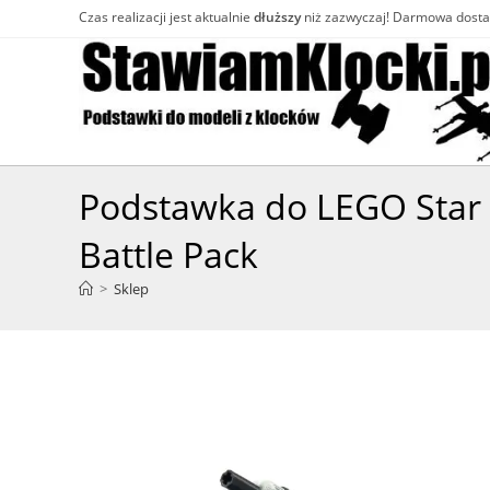
Skip
Czas realizacji jest aktualnie
dłuższy
niż zazwyczaj! Darmowa dost
to
content
Podstawka do LEGO Star
Battle Pack
>
Sklep