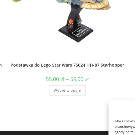
n
Podstawka do Lego Star Wars 75024 HH-87 Starhopper
Zakres
55,00
zł
–
59,00
zł
cen:
od
Ten
Wybierz opcje
55,00 zł
produkt
do
ma
59,00 zł
wiele
wariantów.
Opcje
można
wybrać
na
Aby zapewnić
stronie
przechowywa
produktu
zgody na te