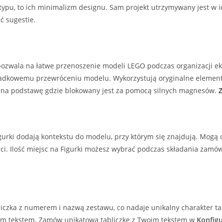
 typu, to ich minimalizm designu. Sam projekt utrzymywany jest w
ć sugestie.
ozwala na łatwe przenoszenie modeli LEGO podczas organizacji eksp
ypadkowemu przewróceniu modelu. Wykorzystują oryginalne element
 na podstawę gdzie blokowany jest za pomocą silnych magnesów.
urki dodają kontekstu do modelu, przy którym się znajdują. Mogą o
ci. Ilość miejsc na Figurki możesz wybrać podczas składania zamów
liczka z numerem i nazwą zestawu, co nadaje unikalny charakter ta
ym tekstem. Zamów unikatową tabliczkę z Twoim tekstem w
Konfig