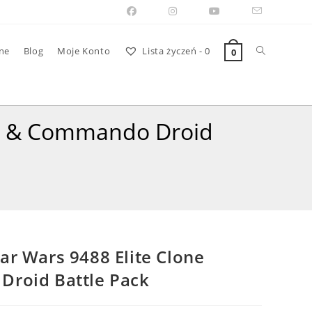
Toggle
ne
Blog
Moje Konto
Lista życzeń -
0
0
website
er & Commando Droid
search
r Wars 9488 Elite Clone
roid Battle Pack