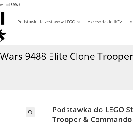
awa od
399zł
Podstawki do zestawów LEGO
Akcesoria do IKEA
In
 Wars 9488 Elite Clone Troop
Podstawka do LEGO Sta
Trooper & Commando D