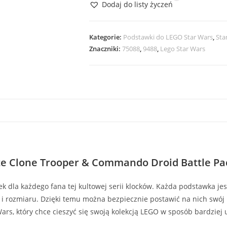
Dodaj do listy życzeń
Star
Wars
9488
Kategorie:
Podstawki do LEGO Star Wars
,
Sta
Elite
Znaczniki:
75088
,
9488
,
Lego Star Wars
Clone
Trooper
&
Commando
Droid
Battle
Pack
te Clone Trooper & Commando Droid Battle Pa
k dla każdego fana tej kultowej serii klocków. Każda podstawka j
u i rozmiaru. Dzięki temu można bezpiecznie postawić na nich swój 
Wars, który chce cieszyć się swoją kolekcją LEGO w sposób bardziej 