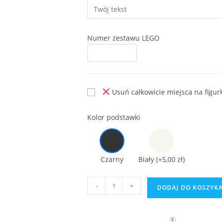
Numer zestawu LEGO
Usuń całkowicie miejsca na figur
Kolor podstawki
Czarny
Biały
(+5,00 zł)
ilość
-
+
DODAJ DO KOSZYK
Podstawka
do
LEGO
1