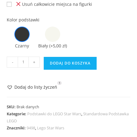
Usuń całkowicie miejsca na figurki
Kolor podstawki
Czarny
Biały
(+5,00 zł)
ilość
-
+
DODAJ DO KOSZYKA
Podstawka
do
Lego
1
Dodaj do listy życzeń
Star
Wars
9498
SKU:
Brak danych
Saesee
Kategorie:
Podstawki do LEGO Star Wars
,
Standardowa Podstawka
LEGO
Tiin's
Znaczniki:
9498
,
Lego Star Wars
Jedi
Starfighter