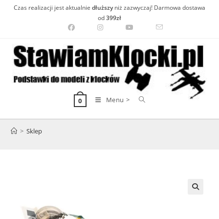
Skip
Czas realizacji jest aktualnie
dłuższy
niż zazwyczaj! Darmowa dostawa
to
od
399zł
content
Menu >
0
>
Sklep