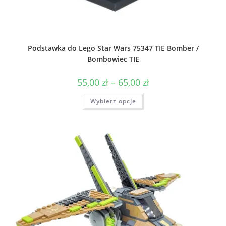
Podstawka do Lego Star Wars 75347 TIE Bomber /
Bombowiec TIE
Zakres
55,00
zł
–
65,00
zł
cen:
od
Ten
Wybierz opcje
55,00 zł
produkt
do
ma
65,00 zł
wiele
wariantów.
Opcje
można
wybrać
na
stronie
produktu