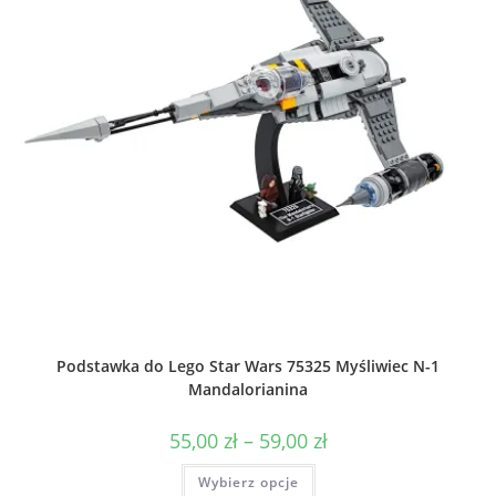
Podstawka do Lego Star Wars 75325 Myśliwiec N-1
Mandalorianina
Zakres
55,00
zł
–
59,00
zł
cen:
od
Ten
Wybierz opcje
55,00 zł
produkt