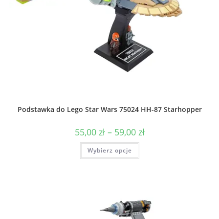
Podstawka do Lego Star Wars 75024 HH-87 Starhopper
Zakres
55,00
zł
–
59,00
zł
cen:
od
Ten
Wybierz opcje
55,00 zł
produkt
do
ma
59,00 zł
wiele
wariantów.
Opcje
można
wybrać
na
stronie
produktu