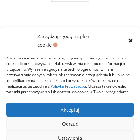
do
ma
59,00 zł
wiele
wariantów.
Opcje
można
wybrać
na
stronie
Zarządzaj zgodą na pliki
produktu
cookie
Aby zapewnić najlepsze wrażenia, używamy technologii takich jak pliki
cookie do przechowywania i/lub uzyskiwania dostępu do informacji o
urządzeniu. Wyrażenie zgody na te technologie umożliwi nam
przetwarzanie danych, takich jak zachowanie przeglądania lub unikalne
identyfikatory na tej stronie. Sklep korzysta z plików cookie w celu
realizacji usług zgodnie z
Polityką Prywatności
. Możesz także określić
warunki przechowywania lub dostępu do cookie w Twojej przeglądarce.
Polityka prywatności
Regulamin
Zwroty
Dostawa i płatności
Kontakt
Akceptuj
Copyright 2026 StawiamKlocki.pl
Odrzuć
LEGO® to znak towarowy firmy z Grupy LEGO. Niniejsza witryna nie jest
sponsorowana, autoryzowana ani wspierana przez Grupę LEGO. Grupa
LEGO nie produkuje, nie wspiera żadnego produktu w sklepie, ani
Ustawienia
projektu podstawek. Witryna nie jest powiązana z Grupą LEGO, Grupa