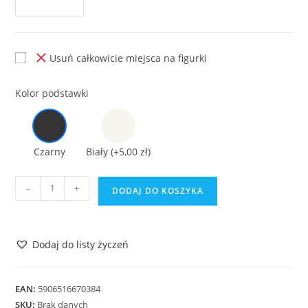
Usuń całkowicie miejsca na figurki
Kolor podstawki
Czarny
Biały
(+5,00 zł)
ilość
-
+
DODAJ DO KOSZYKA
Podstawka
do
Lego
Dodaj do listy życzeń
Star
Wars
9499
EAN:
5906516670384
Gungan
SKU:
Brak danych