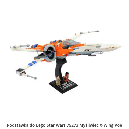
wariantów.
Opcje
można
wybrać
na
stronie
produktu
Podstawka do Lego Star Wars 75273 Myśliwiec X-Wing Poe