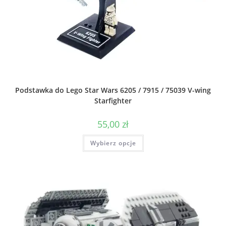
Podstawka do Lego Star Wars 6205 / 7915 / 75039 V-wing
Starfighter
55,00
zł
Ten
Wybierz opcje
produkt
ma
wiele
wariantów.
Opcje
można
wybrać
na
stronie
produktu