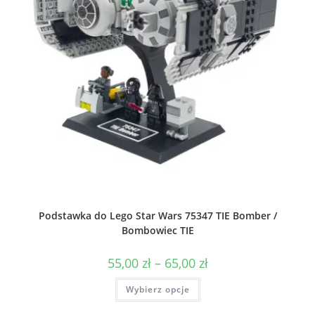
Podstawka do Lego Star Wars 75347 TIE Bomber /
Bombowiec TIE
Zakres
55,00
zł
–
65,00
zł
cen:
od
Ten
Wybierz opcje
55,00 zł
produkt
do
ma
65,00 zł
wiele