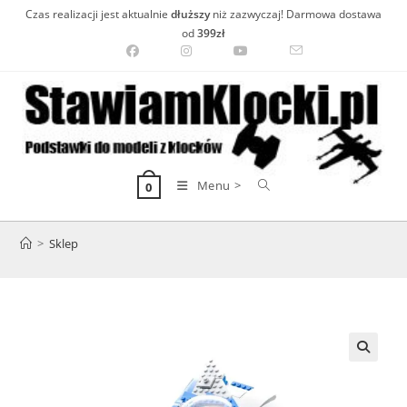
Skip
Czas realizacji jest aktualnie
dłuższy
niż zazwyczaj! Darmowa dostawa
to
od
399zł
content
Menu >
0
>
Sklep