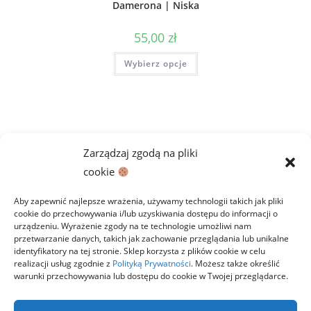
Damerona | Niska
55,00
zł
Ten
Wybierz opcje
produkt
ma
wiele
wariantów.
Opcje
można
wybrać
na
stronie
Zarządzaj zgodą na pliki
produktu
cookie
Aby zapewnić najlepsze wrażenia, używamy technologii takich jak pliki
cookie do przechowywania i/lub uzyskiwania dostępu do informacji o
urządzeniu. Wyrażenie zgody na te technologie umożliwi nam
przetwarzanie danych, takich jak zachowanie przeglądania lub unikalne
identyfikatory na tej stronie. Sklep korzysta z plików cookie w celu
realizacji usług zgodnie z
Polityką Prywatności
. Możesz także określić
warunki przechowywania lub dostępu do cookie w Twojej przeglądarce.
Polityka prywatności
Regulamin
Zwroty
Dostawa i płatności