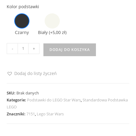
Kolor podstawki
Czarny
Biały
(+5,00 zł)
ilość
-
+
DODAJ DO KOSZYKA
Podstawka
do
Lego
Dodaj do listy życzeń
Star
Wars
7151
SKU:
Brak danych
Sith
Kategorie:
Podstawki do LEGO Star Wars
,
Standardowa Podstawka
LEGO
Infitrator
Znaczniki:
7151
,
Lego Star Wars