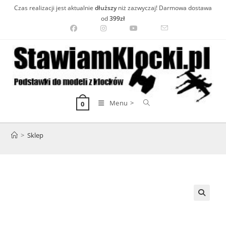
Skip
Czas realizacji jest aktualnie
dłuższy
niż zazwyczaj! Darmowa dostawa
to
od
399zł
content
Menu >
0
>
Sklep