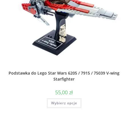
Podstawka do Lego Star Wars 6205 / 7915 / 75039 V-wing
Starfighter
55,00
zł
Ten
Wybierz opcje
produkt
ma
wiele
wariantów.
Opcje
można
wybrać