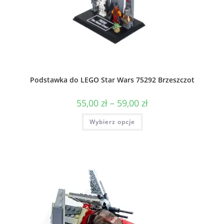
Podstawka do LEGO Star Wars 75292 Brzeszczot
Zakres
55,00
zł
–
59,00
zł
cen:
od
Ten
Wybierz opcje
55,00 zł
produkt
do
ma
59,00 zł
wiele
wariantów.
Opcje
można
wybrać
na
stronie
produktu