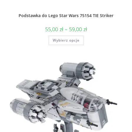
Podstawka do Lego Star Wars 75154 TIE Striker
Zakres
55,00
zł
–
59,00
zł
cen:
od
Ten
Wybierz opcje
55,00 zł
produkt
do
ma
59,00 zł
wiele
wariantów.
Opcje
można
wybrać
na
stronie
produktu