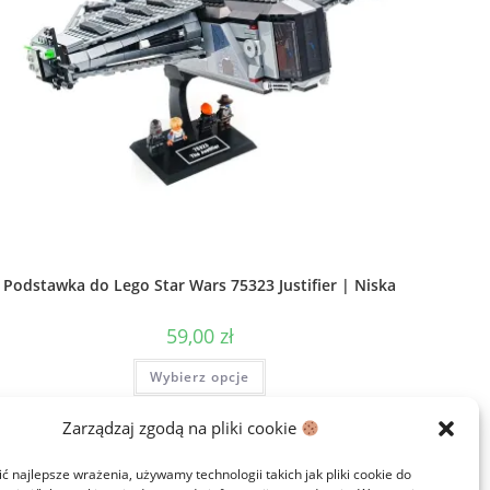
Podstawka do Lego Star Wars 75323 Justifier | Niska
59,00
zł
Ten
Wybierz opcje
produkt
ma
wiele
wariantów.
Zarządzaj zgodą na pliki cookie
Opcje
można
wybrać
 najlepsze wrażenia, używamy technologii takich jak pliki cookie do
na