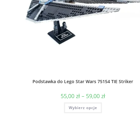
Podstawka do Lego Star Wars 75154 TIE Striker
Zakres
55,00
zł
–
59,00
zł
cen:
od
Ten
Wybierz opcje
55,00 zł
produkt
do
ma
59,00 zł
wiele
wariantów.
Opcje
można
wybrać
na