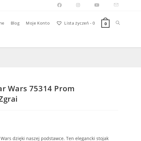
Toggle
ne
Blog
Moje Konto
Lista życzeń -
0
0
website
search
ar Wars 75314 Prom
Zgrai
Wars dzięki naszej podstawce. Ten elegancki stojak