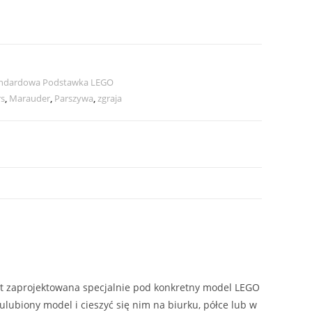
ndardowa Podstawka LEGO
rs
,
Marauder
,
Parszywa
,
zgraja
est zaprojektowana specjalnie pod konkretny model LEGO
ulubiony model i cieszyć się nim na biurku, półce lub w