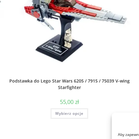
Podstawka do Lego Star Wars 6205 / 7915 / 75039 V-wing
Starfighter
55,00
zł
Ten
Wybierz opcje
produkt
ma
wiele
wariantów.
Opcje
Aby zapewnić
można