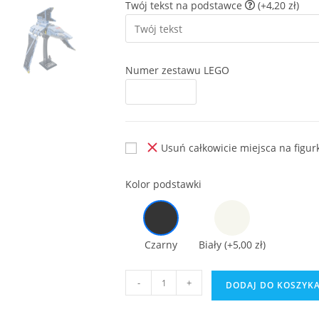
Twój tekst na podstawce
(+4,20 zł)
Numer zestawu LEGO
Usuń całkowicie miejsca na figur
Kolor podstawki
Czarny
Biały
(+5,00 zł)
ilość
-
+
DODAJ DO KOSZYK
Podstawka
do