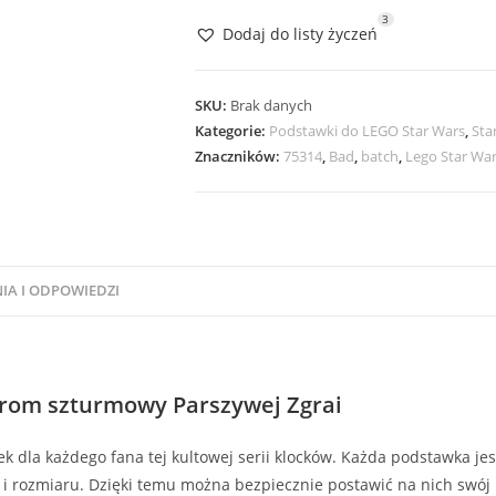
Lego
3
Dodaj do listy życzeń
Star
Wars
75314
SKU:
Brak danych
Prom
Kategorie:
Podstawki do LEGO Star Wars
,
Sta
Znaczników:
75314
,
Bad
,
batch
,
Lego Star Wa
szturmowy
Parszywej
Zgrai
IA I ODPOWIEDZI
Prom szturmowy Parszywej Zgrai
k dla każdego fana tej kultowej serii klocków. Każda podstawka j
u i rozmiaru. Dzięki temu można bezpiecznie postawić na nich swój 