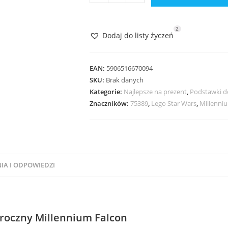
Podstawka
do
LEGO
2
Dodaj do listy życzeń
Star
Wars
75389
EAN:
5906516670094
The
SKU:
Brak danych
Kategorie:
Najlepsze na prezent
,
Podstawki d
Dark
Znaczników:
75389
,
Lego Star Wars
,
Millenni
Falcon
IA I ODPOWIEDZI
roczny Millennium Falcon