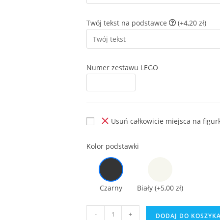
Twój tekst na podstawce
(+4,20 zł)
Numer zestawu LEGO
Usuń całkowicie miejsca na figur
Kolor podstawki
Czarny
Biały
(+5,00 zł)
ilość
-
+
DODAJ DO KOSZYK