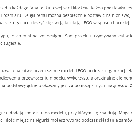
k dla każdego fana tej kultowej serii klocków. Każda podstawka j
u i rozmiaru. Dzięki temu można bezpiecznie postawić na nich swój 
Wars, który chce cieszyć się swoją kolekcją LEGO w sposób bardziej 
 typu, to ich minimalizm designu. Sam projekt utrzymywany jest w
ć sugestie.
ozwala na łatwe przenoszenie modeli LEGO podczas organizacji eksp
ypadkowemu przewróceniu modelu. Wykorzystują oryginalne element
 na podstawę gdzie blokowany jest za pomocą silnych magnesów.
urki dodają kontekstu do modelu, przy którym się znajdują. Mogą o
ci. Ilość miejsc na Figurki możesz wybrać podczas składania zamów