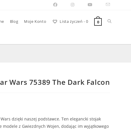
Toggle
ne
Blog
Moje Konto
Lista życzeń -
0
0
website
search
ar Wars 75389 The Dark Falcon
Wars dzięki naszej podstawce. Ten elegancki stojak
e modele z Gwiezdnych Wojen, dodając im wyjątkowego