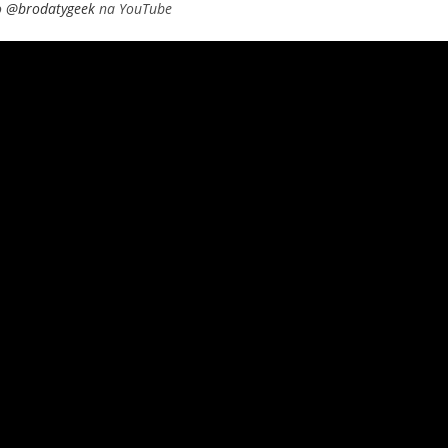
o
@brodatygeek
na YouTube