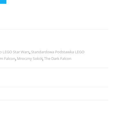
o LEGO Star Wars
,
Standardowa Podstawka LEGO
um Falcon
,
Mroczny Sokół
,
The Dark Falcon