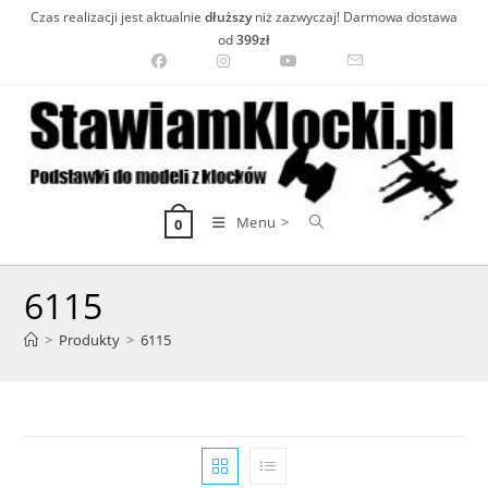
Skip
Czas realizacji jest aktualnie
dłuższy
niż zazwyczaj! Darmowa dostawa
to
od
399zł
content
Menu >
0
6115
>
Produkty
>
6115