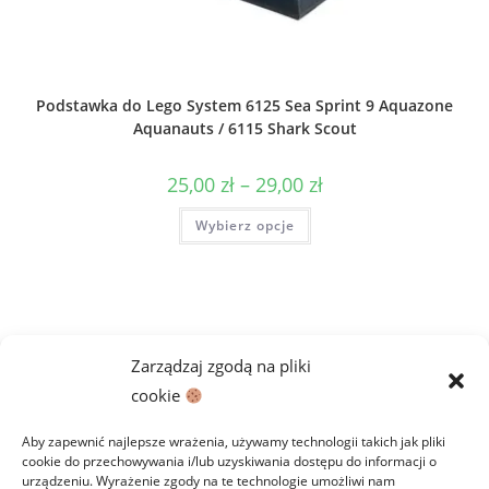
Podstawka do Lego System 6125 Sea Sprint 9 Aquazone
Aquanauts / 6115 Shark Scout
Zakres
25,00
zł
–
29,00
zł
cen:
od
Ten
Wybierz opcje
25,00 zł
produkt
do
ma
29,00 zł
wiele
wariantów.
Opcje
można
wybrać
na
stronie
Zarządzaj zgodą na pliki
produktu
cookie
Aby zapewnić najlepsze wrażenia, używamy technologii takich jak pliki
cookie do przechowywania i/lub uzyskiwania dostępu do informacji o
urządzeniu. Wyrażenie zgody na te technologie umożliwi nam