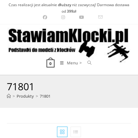
Skip
Czas realizacji jest aktualnie
dłuższy
niż zazwyczaj! Darmowa dostawa
to
od
399zł
content
Menu >
0
71801
>
Produkty
>
71801