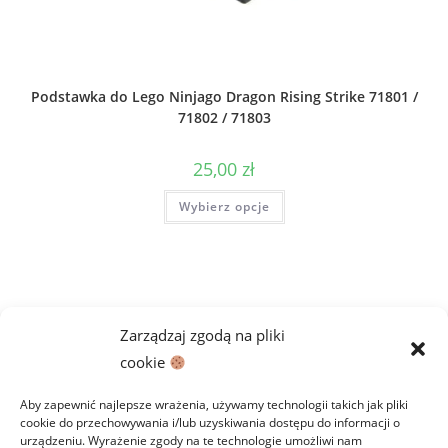
Podstawka do Lego Ninjago Dragon Rising Strike 71801 /
71802 / 71803
25,00
zł
Ten
Wybierz opcje
produkt
ma
wiele
wariantów.
Opcje
można
wybrać
na
stronie
Zarządzaj zgodą na pliki
produktu
cookie
Aby zapewnić najlepsze wrażenia, używamy technologii takich jak pliki
cookie do przechowywania i/lub uzyskiwania dostępu do informacji o
urządzeniu. Wyrażenie zgody na te technologie umożliwi nam