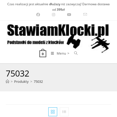
Skip
Czas realizacji jest aktualnie
dłuższy
niż zazwyczaj! Darmowa dostawa
to
od
399zł
content
Menu >
0
75032
>
Produkty
>
75032