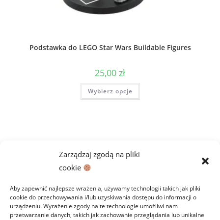
Podstawka do LEGO Star Wars Buildable Figures
25,00
zł
Ten
Wybierz opcje
produkt
ma
wiele
wariantów.
Opcje
można
wybrać
na
stronie
Zarządzaj zgodą na pliki
produktu
cookie
Aby zapewnić najlepsze wrażenia, używamy technologii takich jak pliki
cookie do przechowywania i/lub uzyskiwania dostępu do informacji o
urządzeniu. Wyrażenie zgody na te technologie umożliwi nam
przetwarzanie danych, takich jak zachowanie przeglądania lub unikalne