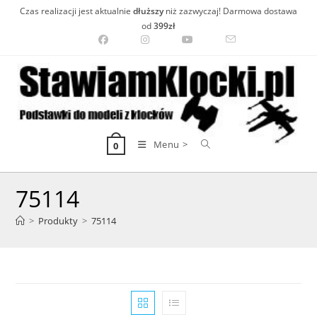
Skip
Czas realizacji jest aktualnie
dłuższy
niż zazwyczaj! Darmowa dostawa
to
od
399zł
content
Menu >
0
75114
>
Produkty
>
75114