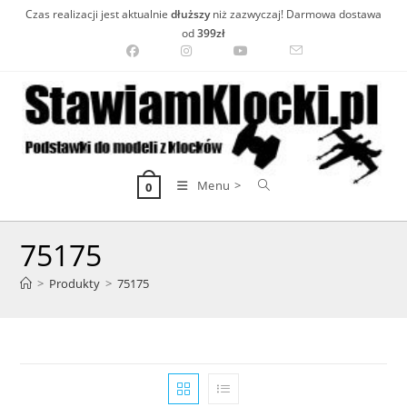
Skip
Czas realizacji jest aktualnie
dłuższy
niż zazwyczaj! Darmowa dostawa
to
od
399zł
content
Menu >
0
75175
>
Produkty
>
75175