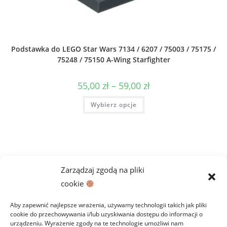
Podstawka do LEGO Star Wars 7134 / 6207 / 75003 / 75175 /
75248 / 75150 A-Wing Starfighter
Zakres
55,00
zł
–
59,00
zł
cen:
od
Ten
Wybierz opcje
55,00 zł
produkt
do
ma
59,00 zł
wiele
wariantów.
Opcje
można
wybrać
na
stronie
Zarządzaj zgodą na pliki
produktu
cookie
Aby zapewnić najlepsze wrażenia, używamy technologii takich jak pliki
cookie do przechowywania i/lub uzyskiwania dostępu do informacji o
urządzeniu. Wyrażenie zgody na te technologie umożliwi nam