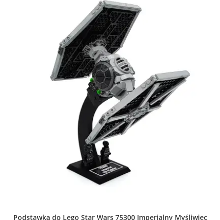
można
wybrać
na
stronie
produktu
Podstawka do Lego Star Wars 75300 Imperialny Myśliwiec