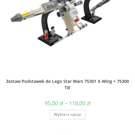
Zestaw Podstawek do Lego Star Wars 75301 X-Wing + 75300
TIE
Zakres
95,00
zł
–
118,00
zł
cen:
od
Ten
Wybierz opcje
95,00 zł
produkt
do
ma
118,00 zł
wiele
wariantów.
Opcje