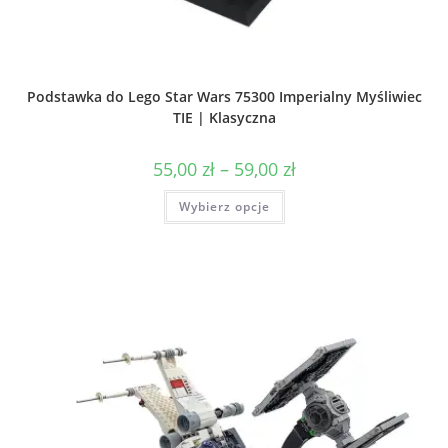
Podstawka do Lego Star Wars 75300 Imperialny Myśliwiec
TIE | Klasyczna
Zakres
55,00
zł
–
59,00
zł
cen:
od
Ten
Wybierz opcje
55,00 zł
produkt
do
ma
59,00 zł
wiele
wariantów.
Opcje
można
wybrać
na
stronie
produktu