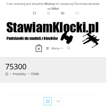
Skip
Czas realizacji jest aktualnie
dłuższy
niż zazwyczaj! Darmowa dostawa
to
od
399zł
content
Menu >
0
75300
>
Produkty
>
75300