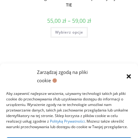
TIE
Zakres
55,00
zł
–
59,00
zł
cen:
od
Ten
Wybierz opcje
55,00 zł
produkt
do
ma
59,00 zł
wiele
wariantów.
Opcje
można
wybrać
na
stronie
Zarządzaj zgodą na pliki
produktu
cookie
Aby zapewnić najlepsze wrażenia, używamy technologii takich jak pliki
cookie do przechowywania i/lub uzyskiwania dostępu do informacji o
urządzeniu. Wyrażenie zgody na te technologie umożliwi nam
przetwarzanie danych, takich jak zachowanie przeglądania lub unikalne
identyfikatory na tej stronie. Sklep korzysta z plików cookie w celu
realizacji usług zgodnie z
Polityką Prywatności
. Możesz także określić
warunki przechowywania lub dostępu do cookie w Twojej przeglądarce.
Polityka prywatności
Regulamin
Zwroty
Dostawa i płatności