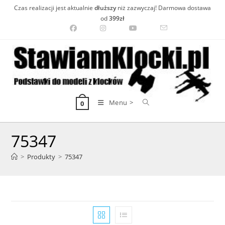
Skip
Czas realizacji jest aktualnie
dłuższy
niż zazwyczaj! Darmowa dostawa
to
od
399zł
content
Menu >
0
75347
>
Produkty
>
75347