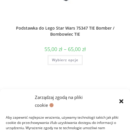
Podstawka do Lego Star Wars 75347 TIE Bomber /
Bombowiec TIE
Zakres
55,00
zł
–
65,00
zł
cen:
od
Ten
Wybierz opcje
55,00 zł
produkt
do
ma
65,00 zł
wiele
wariantów.
Opcje
można
wybrać
na
stronie
Zarządzaj zgodą na pliki
produktu
cookie
Aby zapewnić najlepsze wrażenia, używamy technologii takich jak pliki
cookie do przechowywania i/lub uzyskiwania dostępu do informacji o
urządzeniu. Wyrażenie zgody na te technologie umożliwi nam