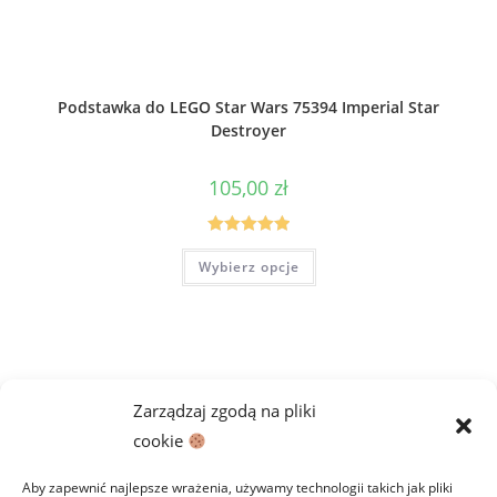
Podstawka do LEGO Star Wars 75394 Imperial Star
Destroyer
105,00
zł
Oceniono
Ten
Wybierz opcje
produkt
5.00
na 5
ma
wiele
wariantów.
Opcje
można
wybrać
na
stronie
Zarządzaj zgodą na pliki
produktu
cookie
Aby zapewnić najlepsze wrażenia, używamy technologii takich jak pliki