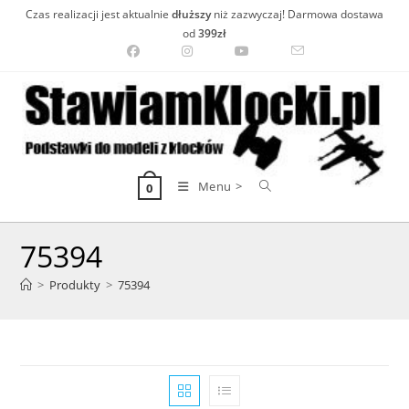
Skip
Czas realizacji jest aktualnie
dłuższy
niż zazwyczaj! Darmowa dostawa
to
od
399zł
content
Menu >
0
75394
>
Produkty
>
75394