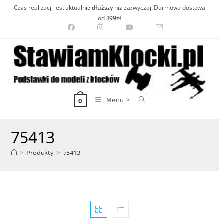
Skip
Czas realizacji jest aktualnie
dłuższy
niż zazwyczaj! Darmowa dostawa
to
od
399zł
content
Menu >
0
75413
>
Produkty
>
75413