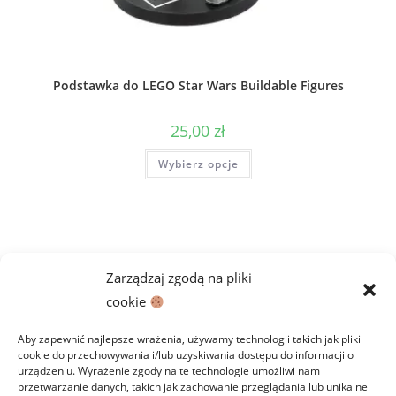
Podstawka do LEGO Star Wars Buildable Figures
25,00
zł
Ten
Wybierz opcje
produkt
ma
wiele
wariantów.
Opcje
można
wybrać
na
stronie
Zarządzaj zgodą na pliki
produktu
cookie
Aby zapewnić najlepsze wrażenia, używamy technologii takich jak pliki
cookie do przechowywania i/lub uzyskiwania dostępu do informacji o
urządzeniu. Wyrażenie zgody na te technologie umożliwi nam
przetwarzanie danych, takich jak zachowanie przeglądania lub unikalne