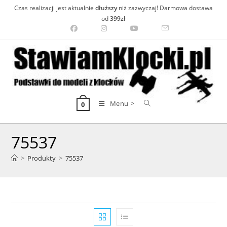
Skip
Czas realizacji jest aktualnie
dłuższy
niż zazwyczaj! Darmowa dostawa
to
od
399zł
content
Menu >
0
75537
>
Produkty
>
75537