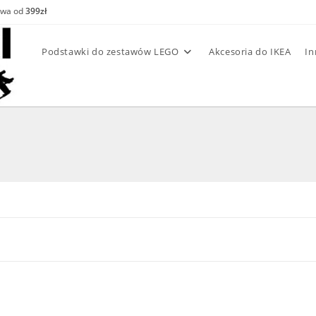
awa od
399zł
Podstawki do zestawów LEGO
Akcesoria do IKEA
In