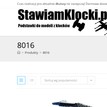
Skip
Czas realizacji jest aktualnie
dłuższy
niż zazwyczaj! Darmowa dost
to
content
8016
>
Produkty
>
8016
Sortuj wg popularności