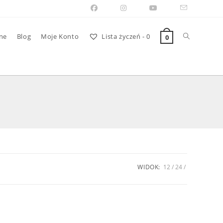
Toggle
ne
Blog
Moje Konto
Lista życzeń -
0
0
website
search
WIDOK:
12
24