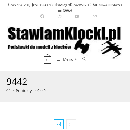
Skip
Czas realizacji jest aktualnie
dłuższy
niż zazwyczaj! Darmowa dostawa
to
od
399zł
content
Menu >
0
9442
>
Produkty
>
9442