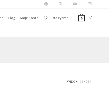
Toggle
ne
Blog
Moje Konto
Lista życzeń -
0
0
website
search
WIDOK:
12
24