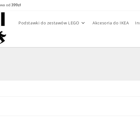
awa od
399zł
Podstawki do zestawów LEGO
Akcesoria do IKEA
In