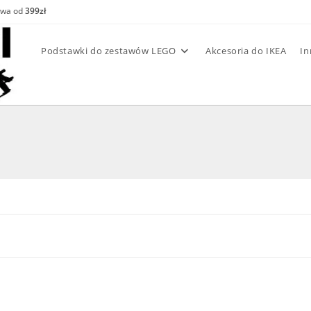
awa od
399zł
Podstawki do zestawów LEGO
Akcesoria do IKEA
In