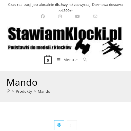
Skip
Czas realizacji jest aktualnie
dłuższy
niż zazwyczaj! Darmowa dostawa
to
od
399zł
content
Menu >
0
Mando
>
Produkty
>
Mando