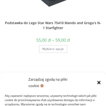
Podstawka do Lego Star Wars 75410 Mando and Grogu’s N-
1 Starfighter
Zakres
55,00
zł
–
59,00
zł
cen:
od
Ten
Wybierz opcje
55,00 zł
produkt
do
ma
59,00 zł
wiele
wariantów.
Opcje
można
wybrać
na
stronie
Zarządzaj zgodą na pliki
produktu
cookie
Aby zapewnić najlepsze wrażenia, używamy technologii takich jak pliki
cookie do przechowywania i/lub uzyskiwania dostępu do informacji o
urządzeniu. Wyrażenie zgody na te technologie umożliwi nam