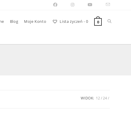
Toggle
ne
Blog
Moje Konto
Lista życzeń -
0
0
website
search
WIDOK:
12
24