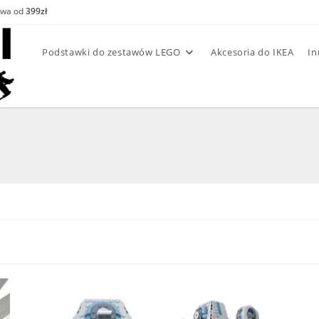
awa od
399zł
Podstawki do zestawów LEGO
Akcesoria do IKEA
In