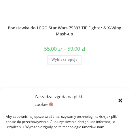
Podstawka do LEGO Star Wars 75393 TIE Fighter & X-Wing
Mash-up
Zakres
55,00
zł
–
59,00
zł
cen:
od
Ten
Wybierz opcje
55,00 zł
produkt
do
ma
59,00 zł
wiele
wariantów.
Opcje
można
wybrać
na
stronie
Zarządzaj zgodą na pliki
produktu
cookie
Aby zapewnić najlepsze wrażenia, używamy technologii takich jak pliki
cookie do przechowywania i/lub uzyskiwania dostępu do informacji o
urządzeniu. Wyrażenie zgody na te technologie umożliwi nam