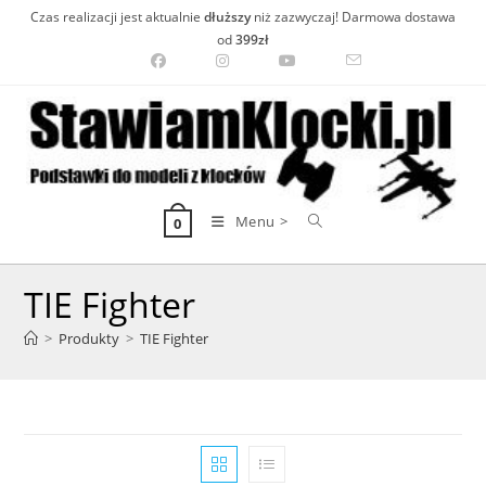
Skip
Czas realizacji jest aktualnie
dłuższy
niż zazwyczaj! Darmowa dostawa
to
od
399zł
content
Menu >
0
TIE Fighter
>
Produkty
>
TIE Fighter