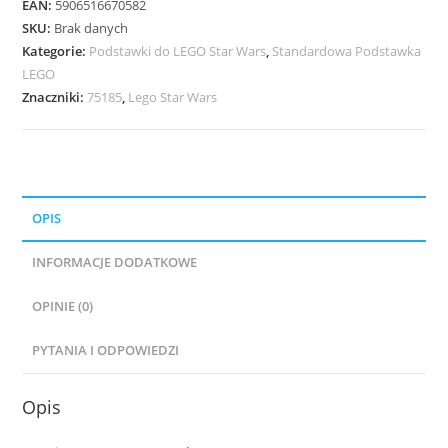
75426
EAN:
5906516670582
Millennium
SKU:
Brak danych
Kategorie:
Podstawki do LEGO Star Wars
,
Standardowa Podstawka
Falcon
LEGO
|
Znaczniki:
75185
,
Lego Star Wars
SMART
PLAY
|
Sokół
Millennium
OPIS
INFORMACJE DODATKOWE
OPINIE (0)
PYTANIA I ODPOWIEDZI
Opis