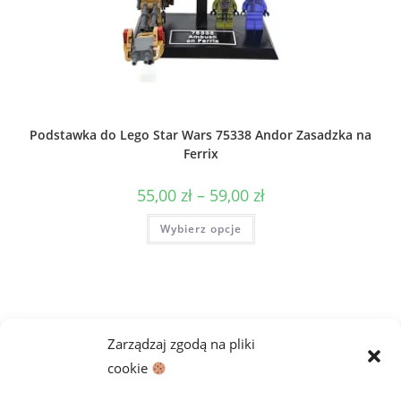
Podstawka do Lego Star Wars 75338 Andor Zasadzka na
Ferrix
Zakres
55,00
zł
–
59,00
zł
cen:
od
Ten
Wybierz opcje
55,00 zł
produkt
do
ma
59,00 zł
wiele
wariantów.
Opcje
można
wybrać
na
stronie
Zarządzaj zgodą na pliki
produktu
cookie