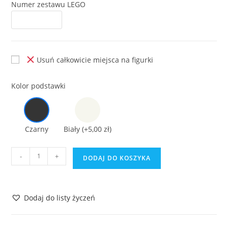
Numer zestawu LEGO
Usuń całkowicie miejsca na figurki
Kolor podstawki
Czarny
Biały
(+5,00 zł)
ilość
-
+
DODAJ DO KOSZYKA
Podstawka
do
Lego
Dodaj do listy życzeń
Star
Wars