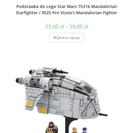
Podstawka do Lego Star Wars 75316 Mandalorian
Starfighter / 9525 Pre Vizsla’s Mandalorian Fighter
Zakres
55,00
zł
–
59,00
zł
cen:
od
Ten
Wybierz opcje
55,00 zł
produkt
do
ma
59,00 zł
wiele
wariantów.
Opcje
można
wybrać
na
stronie
produktu