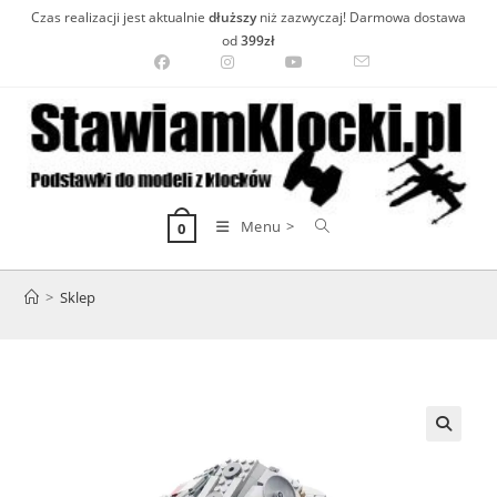
Skip
Czas realizacji jest aktualnie
dłuższy
niż zazwyczaj! Darmowa dostawa
to
od
399zł
content
Menu >
0
>
Sklep