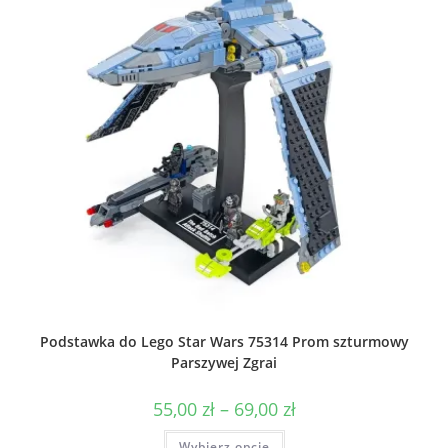
Podstawka do Lego Star Wars 75314 Prom szturmowy
Parszywej Zgrai
Zakres
55,00
zł
–
69,00
zł
cen:
od
Ten
Wybierz opcje
55,00 zł