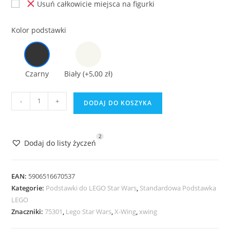
Usuń całkowicie miejsca na figurki
Kolor podstawki
Czarny
Biały
(+5,00 zł)
ilość
-
+
DODAJ DO KOSZYKA
Podstawka
do
Lego
2
Dodaj do listy życzeń
Star
Wars
75460
EAN:
5906516670537
New
Kategorie:
Podstawki do LEGO Star Wars
,
Standardowa Podstawka
LEGO
Republic
Znaczniki:
75301
,
Lego Star Wars
,
X-Wing
,
xwing
X-
Wing