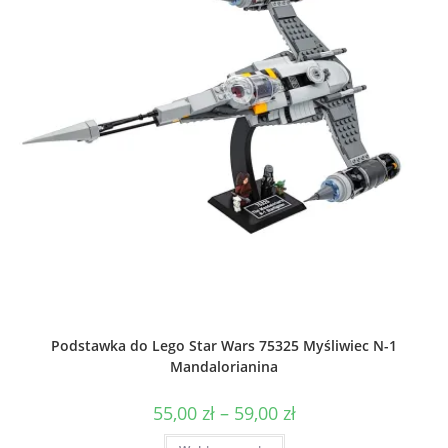
produktu
Podstawka do Lego Star Wars 75325 Myśliwiec N-1
Mandalorianina
Zakres
55,00
zł
–
59,00
zł
cen:
od
Ten