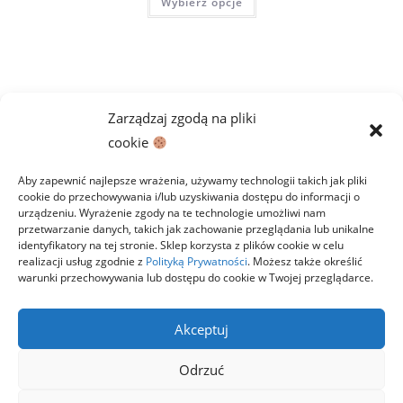
Wybierz opcje
55,00 zł
produkt
do
ma
59,00 zł
wiele
wariantów.
Opcje
można
wybrać
na
stronie
Zarządzaj zgodą na pliki
produktu
cookie
Aby zapewnić najlepsze wrażenia, używamy technologii takich jak pliki
cookie do przechowywania i/lub uzyskiwania dostępu do informacji o
urządzeniu. Wyrażenie zgody na te technologie umożliwi nam
przetwarzanie danych, takich jak zachowanie przeglądania lub unikalne
identyfikatory na tej stronie. Sklep korzysta z plików cookie w celu
realizacji usług zgodnie z
Polityką Prywatności
. Możesz także określić
warunki przechowywania lub dostępu do cookie w Twojej przeglądarce.
Polityka prywatności
Regulamin
Zwroty
Dostawa i płatności
Kontakt
Akceptuj
Copyright 2026 StawiamKlocki.pl
Odrzuć
LEGO® to znak towarowy firmy z Grupy LEGO. Niniejsza witryna nie jest
sponsorowana, autoryzowana ani wspierana przez Grupę LEGO. Grupa
LEGO nie produkuje, nie wspiera żadnego produktu w sklepie, ani