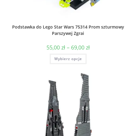
Podstawka do Lego Star Wars 75314 Prom szturmowy
Parszywej Zgrai
Zakres
55,00
zł
–
69,00
zł
cen:
od
Ten
Wybierz opcje
55,00 zł
produkt
do
ma
69,00 zł
wiele
wariantów.
Opcje
można
wybrać
na
stronie
produktu