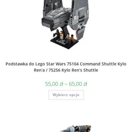
Podstawka do Lego Star Wars 75104 Command Shuttle Kylo
Ren’a / 75256 Kylo Ren’s Shuttle
Zakres
55,00
zł
–
65,00
zł
cen:
od
Ten
Wybierz opcje
55,00 zł
produkt
do
ma
65,00 zł
wiele
wariantów.
Opcje
można
wybrać
na
stronie