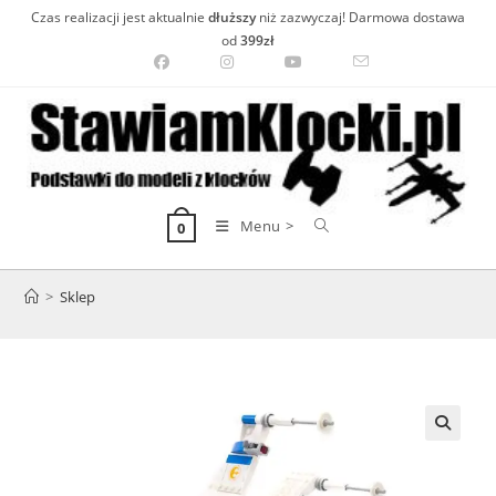
Skip
Czas realizacji jest aktualnie
dłuższy
niż zazwyczaj! Darmowa dostawa
to
od
399zł
content
Menu >
0
>
Sklep